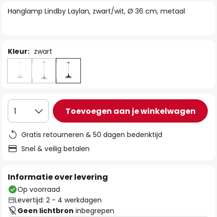
van
Hanglamp Lindby Laylan, zwart/wit, Ø 36 cm, metaal
de
afbeeldingen-
gallerij
Kleur:
zwart
Toevoegen aan je winkelwagen
1
Gratis retourneren & 50 dagen bedenktijd
Snel & veilig betalen
Informatie over levering
Op voorraad
Levertijd: 2 - 4 werkdagen
Geen lichtbron
inbegrepen