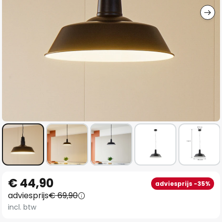
Ga
€ 44,90
adviesprijs -35%
naar
adviesprijs
€ 69,90
het
incl. btw
begin