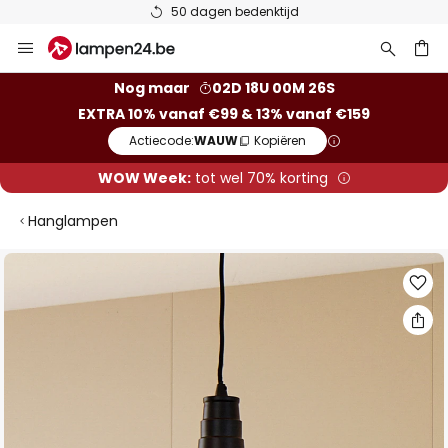
50 dagen bedenktijd
Ga
naar
de
ken
Nog maar
02D 18U 00M 26S
inhoud
EXTRA 10% vanaf €99 & 13% vanaf €159
Actiecode:
WAUW
Kopiëren
WOW Week:
tot wel 70% korting
Hanglampen
Ga
naar
het
einde
van
de
afbeeldingen-
gallerij