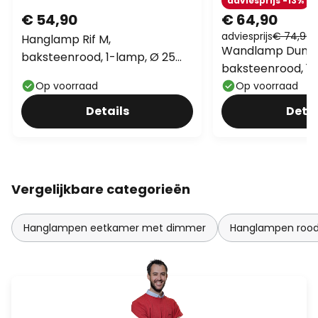
adviesprijs -13%
€ 54,90
€ 64,90
adviesprijs
€ 74,90
Hanglamp Rif M,
Wandlamp Dunka
baksteenrood, 1-lamp, Ø 25
baksteenrood, 1-l
cm, staal
hoogte 17 cm
Op voorraad
Op voorraad
Details
Detai
Vergelijkbare categorieën
Hanglampen eetkamer met dimmer
Hanglampen roo