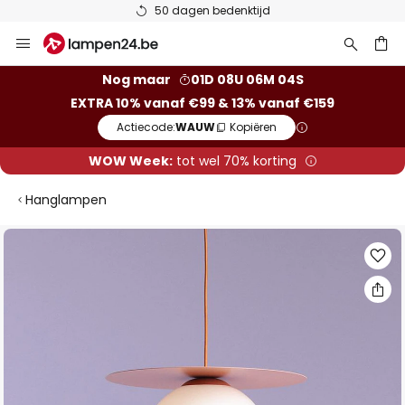
50 dagen bedenktijd
Ga
naar
de
ken
Nog maar
01D 08U 06M 04S
inhoud
EXTRA 10% vanaf €99 & 13% vanaf €159
Actiecode:
WAUW
Kopiëren
WOW Week:
tot wel 70% korting
Hanglampen
Ga
naar
het
einde
van
de
afbeeldingen-
gallerij