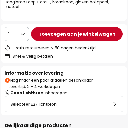
van
Hanglamp Loop Coral L, koraalrood, glazen bol opaal,
metaal
de
afbeeldingen-
gallerij
Toevoegen aan je winkelwagen
1
Gratis retourneren & 50 dagen bedenktijd
Snel & veilig betalen
Informatie over levering
Nog maar een paar artikelen beschikbaar
Levertijd: 2 - 4 werkdagen
Geen lichtbron
inbegrepen
Selecteer E27 lichtbron
Gelijkaardige producten