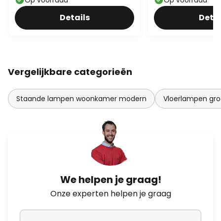
hoogte 17 cm
Details
Detai
Vergelijkbare categorieën
Staande lampen woonkamer modern
Vloerlampen gr
We helpen je graag!
Onze experten helpen je graag