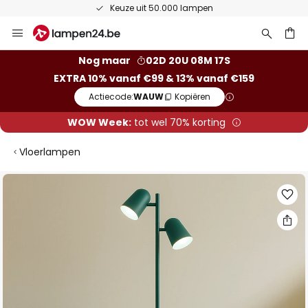
50 dagen bedenktijd
Ga
naar
de
ken
Nog maar
02D 20U 08M 16S
inhoud
EXTRA 10% vanaf €99 & 13% vanaf €159
Actiecode:
WAUW
Kopiëren
WOW Week:
tot wel 70% korting
Vloerlampen
Ga
naar
het
einde
van
de
afbeeldingen-
gallerij