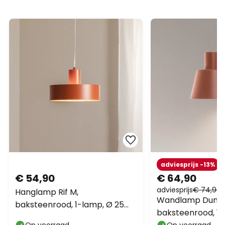
adviesprijs -13%
€ 54,90
€ 64,90
adviesprijs
€ 74,90
Hanglamp Rif M,
Wandlamp Dunka
baksteenrood, 1-lamp, Ø 25
baksteenrood, 1-l
cm, staal
Op voorraad
Op voorraad