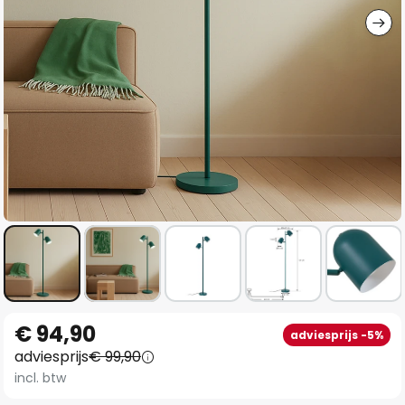
Ga
€ 94,90
adviesprijs -5%
naar
adviesprijs
€ 99,90
het
incl. btw
begin