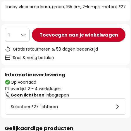
van
Lindby vloerlamp Isara, groen, 165 cm, 2-lamps, metaal, E27
de
afbeeldingen-
gallerij
Toevoegen aan je winkelwagen
1
Gratis retourneren & 50 dagen bedenktijd
Snel & veilig betalen
Informatie over levering
Op voorraad
Levertijd: 2 - 4 werkdagen
Geen lichtbron
inbegrepen
Selecteer E27 lichtbron
Gelijkaardige producten