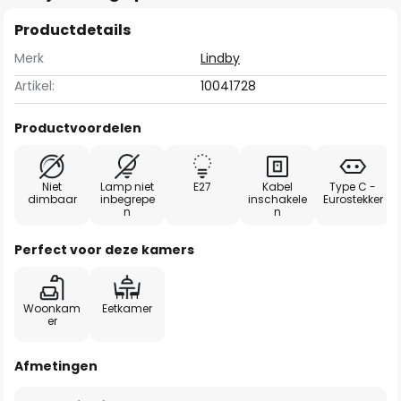
Productdetails
Merk
Lindby
Artikel:
10041728
Productvoordelen
Niet
Lamp niet
E27
Kabel
Type C -
dimbaar
inbegrepe
inschakele
Eurostekker
n
n
Perfect voor deze kamers
Woonkam
Eetkamer
er
Afmetingen