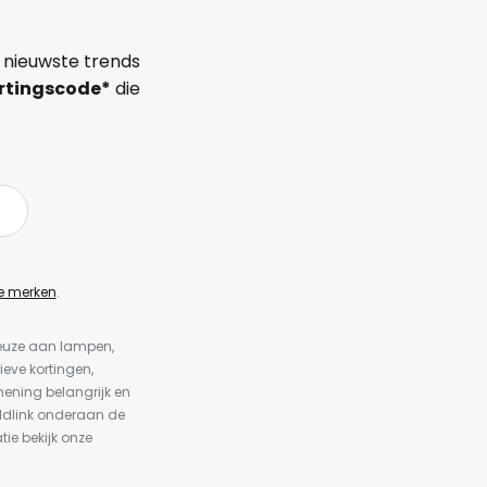
 nieuwste trends
rtingscode*
die
e merken
.
keuze aan lampen,
ieve kortingen,
ening belangrijk en
ldlink onderaan de
tie bekijk onze