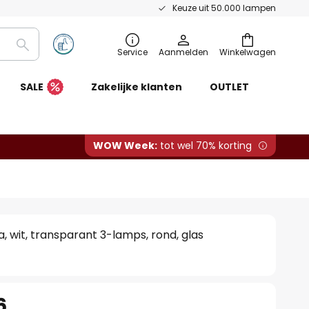
Keuze uit 50.000 lampen
Zoeken
Service
Aanmelden
Winkelwagen
SALE
Zakelijke klanten
OUTLET
WOW Week:
tot wel 70% korting
 wit, transparant 3-lamps, rond, glas
6