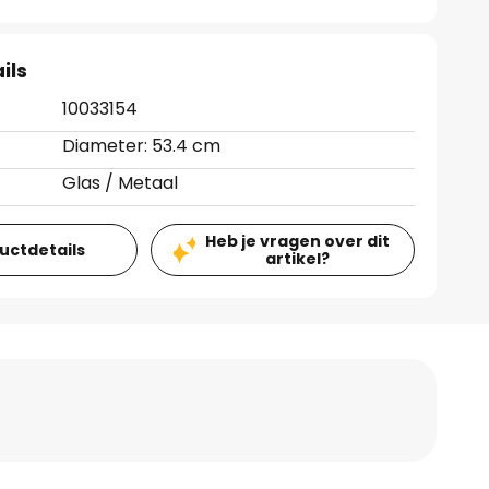
ils
10033154
Diameter: 53.4 cm
Glas / Metaal
Heb je vragen over dit
ductdetails
artikel?