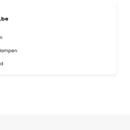
.be
en
0 lampen
jd