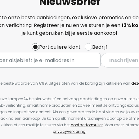
Nieuwsbrief
ste onze beste aanbiedingen, exclusieve promoties en de
n verlichting. Registreer je nu en we sturen je een
13%
ko
je kunt gebruiken bij je eerste aankoop!
Particuliere klant
Bedrijf
Inschrijven
e bestelwaarde van €99. Uitgesloten van de korting zijn artikelen van
dez
or onze Lampen24.be nieuwsbrief en ontvang aanbiedingen op onze ruime 
LED-verlichting, smart home producten en zo veel meer! Je ontvangt exclus
en en inspiratieve content. Als een gewaardeerde klant vinden we jouw m
back na een aankoop. Je kan op elk moment uitschrijven door op de afme
 klikken of een mailtje te sturen via het
contactformulier
. Voor meer informa
privacyverklaring
.