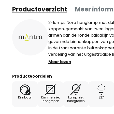
Productoverzicht
Meer inform
3-lamps Nora hanglamp met du
kappen, gemaakt van twee lagen 
armen aan de ronde baldakijn v
gevormde binnenkappen van gesa
in de transparante buitenkappe
verdeling van het uitgestraalde 
tegelijkertijd een speciaal effec
Meer lezen
een effectieve lichtbron voor de
kappen zijn E27 fittingen geïnst
Productvoordelen
voorzien van LED lampen naar ke
Dimbaar
Dimmer niet
Lamp niet
E27
inbegrepen
inbegrepen