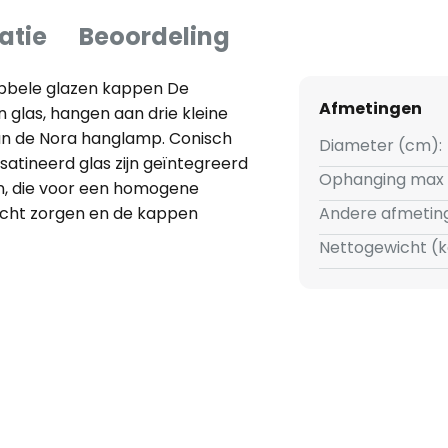
atie
Beoordeling
bbele glazen kappen De
Afmetingen
glas, hangen aan drie kleine
an de Nora hanglamp. Conisch
Diameter (cm):
tineerd glas zijn geïntegreerd
Ophanging max 
n, die voor een homogene
licht zorgen en de kappen
Andere afmetin
t geven. De 3-lamps armatuur is
Nettogewicht (k
 eettafel of woonkamer. In de
alleerd, die kunnen worden
uze (max. 20 W).