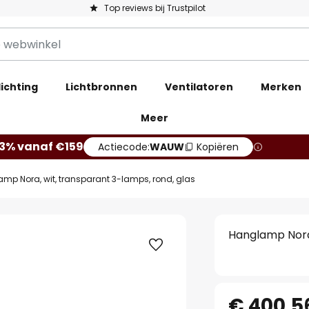
Top reviews bij Trustpilot
ichting
Lichtbronnen
Ventilatoren
Merken
Meer
13% vanaf €159
Actiecode:
WAUW
Kopiëren
mp Nora, wit, transparant 3-lamps, rond, glas
Hanglamp Nora,
€ 400,5