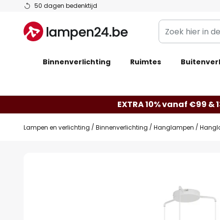
Ga
50 dagen bedenktijd
naar
Zoek
de
hier
inhoud
in
Binnenverlichting
Ruimtes
de
Buitenverl
webwinkel
EXTRA 10% vanaf €99 & 
Lampen en verlichting
Binnenverlichting
Hanglampen
Hangla
Ga
naar
het
einde
van
de