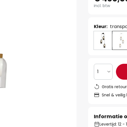
incl. btw
Kleur:
transpa
1
Gratis retou
Snel & veilig
Informatie o
Levertijd: 12 