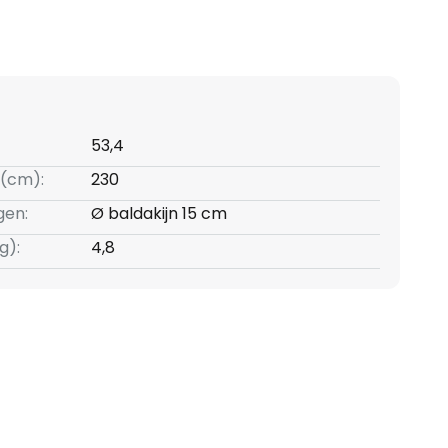
53,4
(cm):
230
gen:
Ø baldakijn 15 cm
g):
4,8