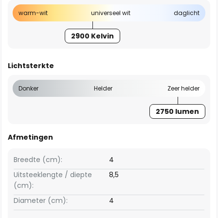
warm-wit
universeel wit
daglicht
2900 Kelvin
Lichtsterkte
Donker
Helder
Zeer helder
2750 lumen
Afmetingen
Breedte (cm):
4
Uitsteeklengte / diepte
8,5
(cm):
Diameter (cm):
4