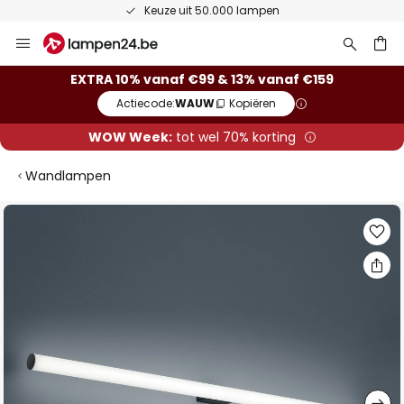
Keuze uit 50.000 lampen
Ga
naar
de
ken
EXTRA 10% vanaf €99 & 13% vanaf €159
inhoud
Actiecode:
WAUW
Kopiëren
WOW Week:
tot wel 70% korting
Wandlampen
Ga
naar
het
einde
van
de
afbeeldingen-
gallerij