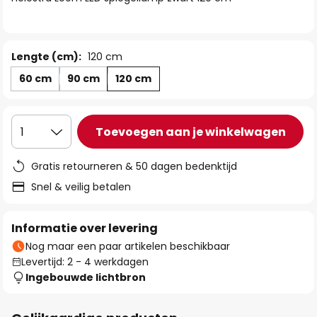
de
afbeeldingen-
gallerij
Lengte (cm):
120 cm
60 cm
90 cm
120 cm
Toevoegen aan je winkelwagen
1
Gratis retourneren & 50 dagen bedenktijd
Snel & veilig betalen
Informatie over levering
Nog maar een paar artikelen beschikbaar
Levertijd: 2 - 4 werkdagen
Ingebouwde lichtbron