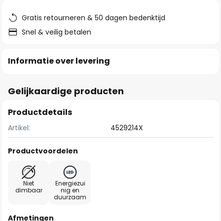
de
afbeeldingen-
Gratis retourneren & 50 dagen bedenktijd
gallerij
Snel & veilig betalen
Informatie over levering
Gelijkaardige producten
Productdetails
Artikel:
4529214X
Productvoordelen
Niet
Energiezui
dimbaar
nig en
duurzaam
Afmetingen