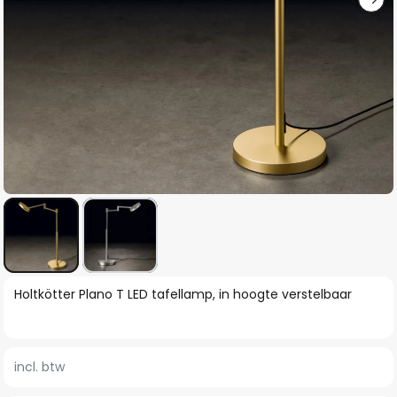
Ga
Holtkötter Plano T LED tafellamp, in hoogte verstelbaar
naar
het
begin
incl. btw
van