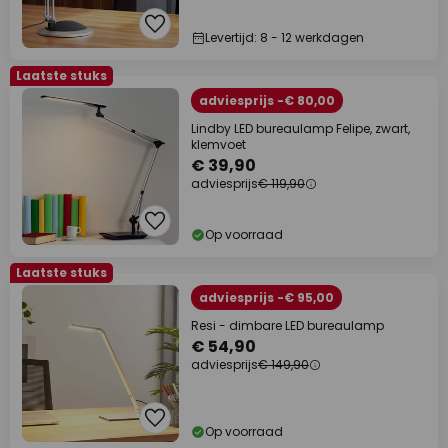
Levertijd: 8 - 12 werkdagen
Laatste stuks
adviesprijs -€ 80,00
Lindby LED bureaulamp Felipe, zwart,
klemvoet
€ 39,90
adviesprijs
€ 119,90
Op voorraad
Laatste stuks
adviesprijs -€ 95,00
Resi - dimbare LED bureaulamp
€ 54,90
adviesprijs
€ 149,90
Op voorraad