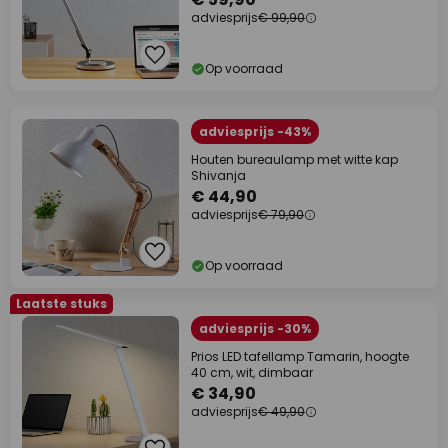
adviesprijs
€ 99,90
Op voorraad
adviesprijs -43%
Houten bureaulamp met witte kap
Shivanja
€ 44,90
adviesprijs
€ 79,90
Op voorraad
Laatste stuks
adviesprijs -30%
Prios LED tafellamp Tamarin, hoogte
40 cm, wit, dimbaar
€ 34,90
adviesprijs
€ 49,90