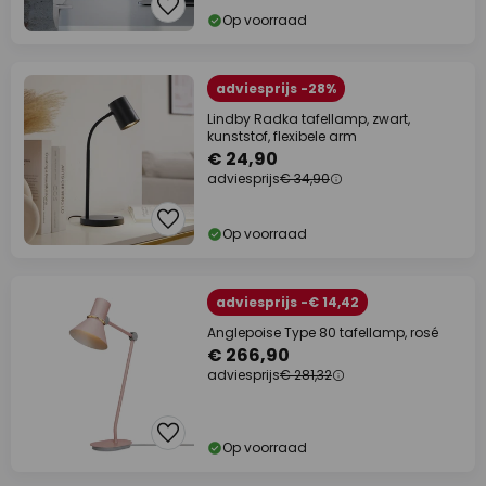
Op voorraad
adviesprijs -28%
Lindby Radka tafellamp, zwart,
kunststof, flexibele arm
€ 24,90
adviesprijs
€ 34,90
Op voorraad
adviesprijs -€ 14,42
Anglepoise Type 80 tafellamp, rosé
€ 266,90
adviesprijs
€ 281,32
Op voorraad