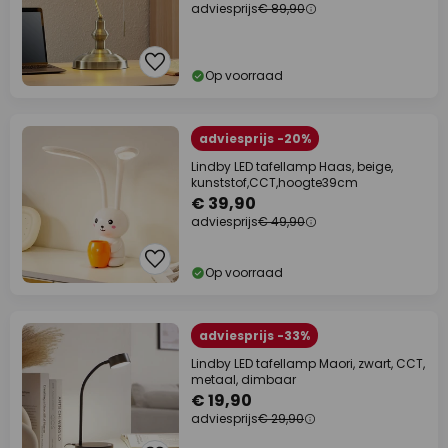
adviesprijs
€ 89,90
Op voorraad
adviesprijs -20%
Lindby LED tafellamp Haas, beige,
kunststof,CCT,hoogte39cm
€ 39,90
adviesprijs
€ 49,90
Op voorraad
adviesprijs -33%
Lindby LED tafellamp Maori, zwart, CCT,
metaal, dimbaar
€ 19,90
adviesprijs
€ 29,90