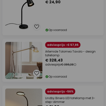
€ 24,90
Op voorraad
adviesprijs -€ 57,95
Artemide Tolomeo Tavolo - design
tafellamp
€ 328,43
adviesprijs
€ 386,38
Op voorraad
adviesprijs -56%
Lindby Binera LED tafellamp met 3-
step-dimmer