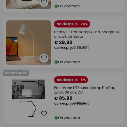
Op voorraad
adviesprijs -25%
Lindby LED tafellamp Ailina, hoogte 36
cm, wit, dimbaar
€ 29,90
adviesprijs
€ 39,90
Op voorraad
Advertentie
adviesprijs -8%
Paulmann LED bureaulamp FlexBar,
zwart, 36 cm, CCT
€ 85,90
adviesprijs
€ 93,95
Op voorraad