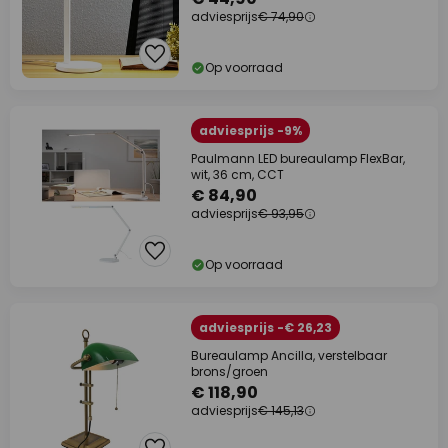
adviesprijs
€ 74,90
Op voorraad
adviesprijs -9%
Paulmann LED bureaulamp FlexBar,
wit, 36 cm, CCT
€ 84,90
adviesprijs
€ 93,95
Op voorraad
adviesprijs -€ 26,23
Bureaulamp Ancilla, verstelbaar
brons/groen
€ 118,90
adviesprijs
€ 145,13