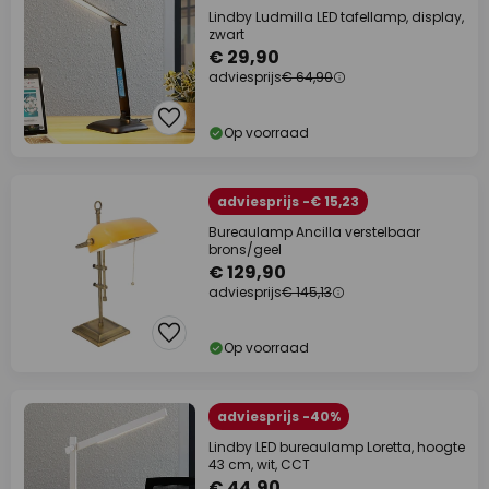
Lindby Ludmilla LED tafellamp, display,
zwart
€ 29,90
adviesprijs
€ 64,90
Op voorraad
adviesprijs -€ 15,23
Bureaulamp Ancilla verstelbaar
brons/geel
€ 129,90
adviesprijs
€ 145,13
Op voorraad
adviesprijs -40%
Lindby LED bureaulamp Loretta, hoogte
43 cm, wit, CCT
€ 44,90