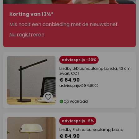
Korting van 13%*
Mis nooit een aanbieding met de nieuwsbrief.
Nu registreren
adviesprijs -23%
Lindby LED bureaulamp Loretta, 43 cm,
zwart, CCT
€ 64,90
adviesprijs
€ 84,90
Op voorraad
adviesprijs -5%
Lindby Profina bureaulamp, brons
€ 84,90