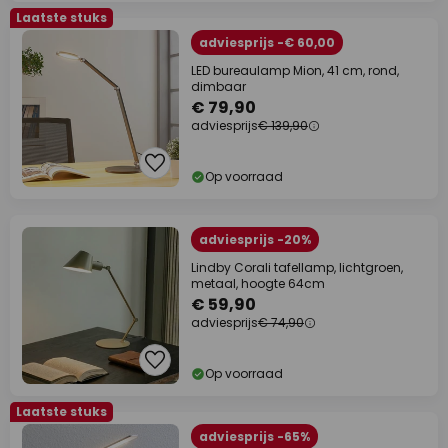
Laatste stuks
adviesprijs -€ 60,00
LED bureaulamp Mion, 41 cm, rond,
dimbaar
€ 79,90
adviesprijs
€ 139,90
Op voorraad
adviesprijs -20%
Lindby Corali tafellamp, lichtgroen,
metaal, hoogte 64cm
€ 59,90
adviesprijs
€ 74,90
Op voorraad
Laatste stuks
adviesprijs -65%