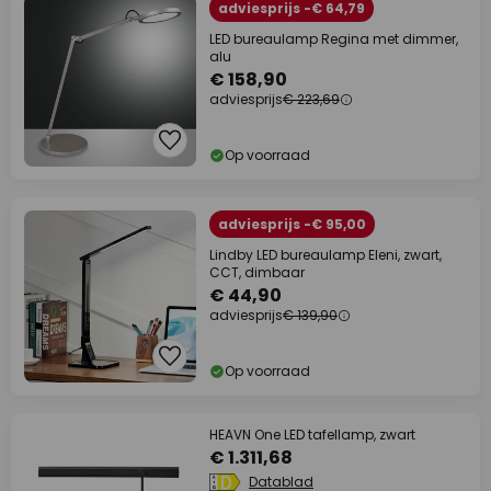
adviesprijs -€ 64,79
LED bureaulamp Regina met dimmer,
alu
€ 158,90
adviesprijs
€ 223,69
Op voorraad
adviesprijs -€ 95,00
Lindby LED bureaulamp Eleni, zwart,
CCT, dimbaar
€ 44,90
adviesprijs
€ 139,90
Op voorraad
HEAVN One LED tafellamp, zwart
€ 1.311,68
Datablad