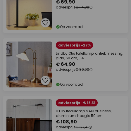
€ 69,90
adviesprijs
€ 114,90
Op voorraad
adviesprijs -27%
Lindby Otis tafellamp, antiek messing,
glas, 60 cm, E14
€ 64,90
adviesprijs
€ 89,90
Op voorraad
adviesprijs -€ 18,51
LED bureaulamp MAULbusiness,
aluminium, hoogte 50 cm
€ 108,90
adviesprijs
€ 127,41