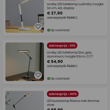
Lindby LED tafellamp Ludmilla, hoogte
34 cm, wit, display
€ 27,90
adviesprijs
€ 79,90
Op voorraad
adviesprijs -31%
Lindby LED tafellamp Elvir, grijs,
aluminium, hoogte 53cm, CCT
€ 54,90
adviesprijs
€ 79,90
Op voorraad
adviesprijs -40%
LED burealamp Rilana met dimmer,
zilver
€ 59,90