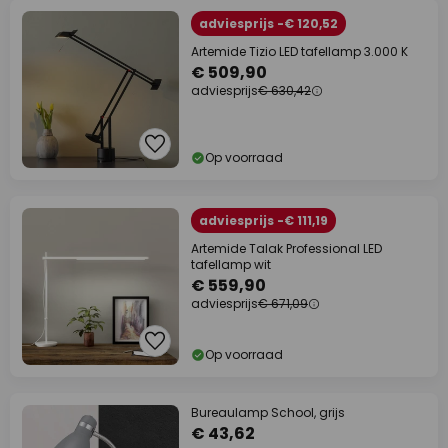
adviesprijs -€ 120,52
Artemide Tizio LED tafellamp 3.000 K
€ 509,90
adviesprijs
€ 630,42
Op voorraad
adviesprijs -€ 111,19
Artemide Talak Professional LED
tafellamp wit
€ 559,90
adviesprijs
€ 671,09
Op voorraad
Bureaulamp School, grijs
€ 43,62