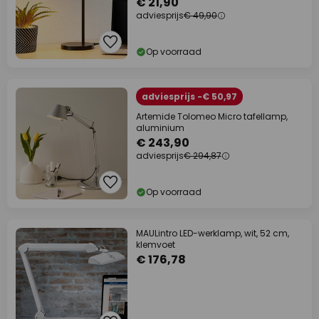
€ 21,90
adviesprijs
€ 49,90
Op voorraad
adviesprijs -€ 50,97
Artemide Tolomeo Micro tafellamp,
aluminium
€ 243,90
adviesprijs
€ 294,87
Op voorraad
MAULintro LED-werklamp, wit, 52 cm,
klemvoet
€ 176,78