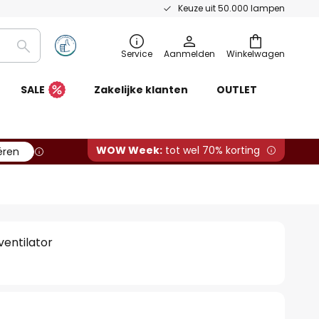
Keuze uit 50.000 lampen
Zoeken
Service
Aanmelden
Winkelwagen
SALE
Zakelijke klanten
OUTLET
WOW Week:
tot wel 70% korting
ëren
ventilator