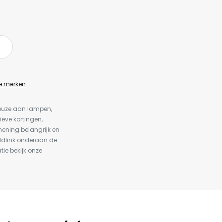
e merken
.
keuze aan lampen,
ieve kortingen,
ening belangrijk en
ldlink onderaan de
tie bekijk onze