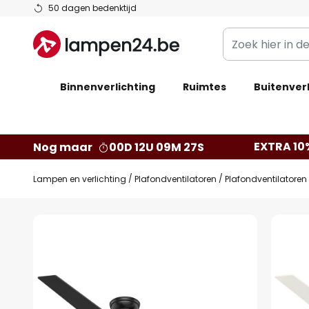
Ga
50 dagen bedenktijd
naar
Zoek
de
hier
inhoud
in
Binnenverlichting
Ruimtes
de
Buitenverl
webwinkel
EXTRA 10
Nog maar
00D 12U 09M 27S
Lampen en verlichting
Plafondventilatoren
Plafondventilatoren 
Ga
naar
het
einde
van
de