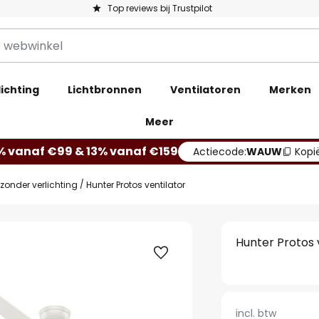
Top reviews bij Trustpilot
ichting
Lichtbronnen
Ventilatoren
Merken
Meer
% vanaf €99 & 13% vanaf €159
Actiecode:
WAUW
Kopi
zonder verlichting
Hunter Protos ventilator
Hunter Protos 
incl. btw