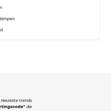
en
0 lampen
jd
 nieuwste trends
rtingscode*
die