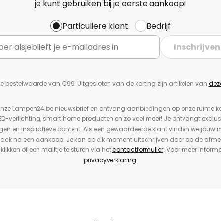
je kunt gebruiken bij je eerste aankoop!
Particuliere klant
Bedrijf
Inschrijven
e bestelwaarde van €99. Uitgesloten van de korting zijn artikelen van
dez
or onze Lampen24.be nieuwsbrief en ontvang aanbiedingen op onze ruime 
LED-verlichting, smart home producten en zo veel meer! Je ontvangt exclus
en en inspiratieve content. Als een gewaardeerde klant vinden we jouw m
back na een aankoop. Je kan op elk moment uitschrijven door op de afme
 klikken of een mailtje te sturen via het
contactformulier
. Voor meer informa
privacyverklaring
.