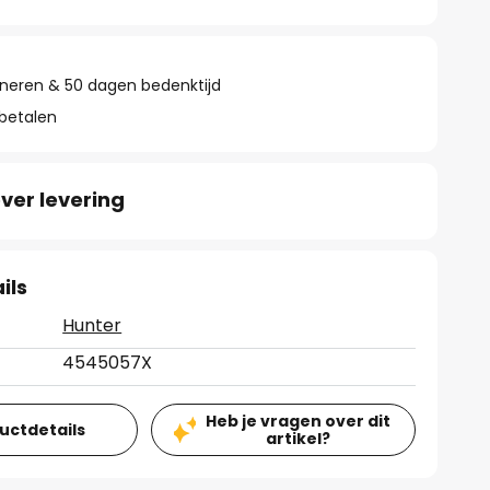
rneren & 50 dagen bedenktijd
 betalen
ver levering
ils
Hunter
4545057X
Heb je vragen over dit
ductdetails
artikel?