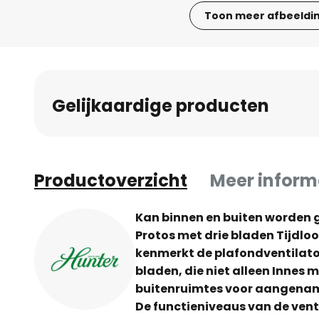
Toon meer afbeeldi
Ga
naar
het
begin
Gelijkaardige producten
van
de
afbeeldingen-
gallerij
Productoverzicht
Meer inform
Kan binnen en buiten worden g
Protos met drie bladen Tijdl
kenmerkt de plafondventilat
bladen, die niet alleen Innes
buitenruimtes voor aangename
De functieniveaus van de ven