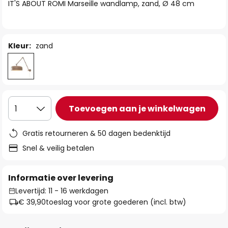
van
IT'S ABOUT ROMI Marseille wandlamp, zand, Ø 48 cm
de
afbeeldingen-
gallerij
Kleur:
zand
Toevoegen aan je winkelwagen
1
Gratis retourneren & 50 dagen bedenktijd
Snel & veilig betalen
Informatie over levering
Levertijd: 11 - 16 werkdagen
€ 39,90
toeslag voor grote goederen (incl. btw)