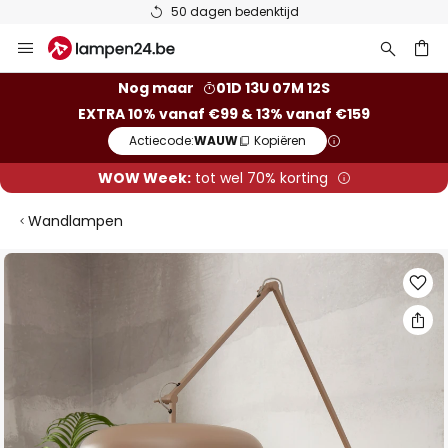
50 dagen bedenktijd
Ga
naar
de
ken
Nog maar
01D 13U 07M 11S
inhoud
EXTRA 10% vanaf €99 & 13% vanaf €159
Actiecode:
WAUW
Kopiëren
WOW Week:
tot wel 70% korting
Wandlampen
Ga
naar
het
einde
van
de
afbeeldingen-
gallerij