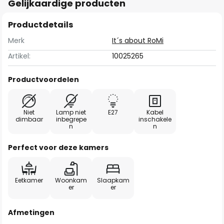
Gelijkaardige producten
Productdetails
Merk
It´s about RoMi
Artikel:
10025265
Productvoordelen
Niet
Lamp niet
E27
Kabel
dimbaar
inbegrepe
inschakele
n
n
Perfect voor deze kamers
Eetkamer
Woonkam
Slaapkam
er
er
Afmetingen