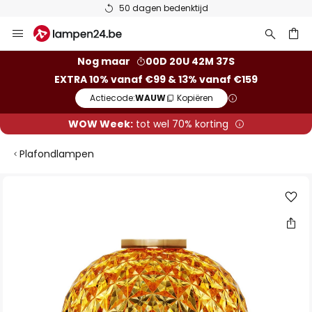
50 dagen bedenktijd
Ga
naar
de
ken
Nog maar
00D 20U 42M 36S
inhoud
EXTRA 10% vanaf €99 & 13% vanaf €159
Actiecode:
WAUW
Kopiëren
WOW Week:
tot wel 70% korting
Plafondlampen
Ga
naar
het
einde
van
de
afbeeldingen-
gallerij