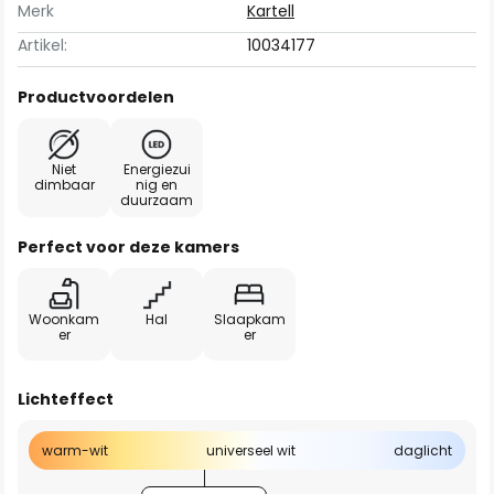
Merk
Kartell
Artikel:
10034177
Productvoordelen
Niet
Energiezui
dimbaar
nig en
duurzaam
Perfect voor deze kamers
Woonkam
Hal
Slaapkam
er
er
Lichteffect
warm-wit
universeel wit
daglicht