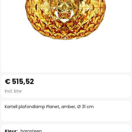
Ga
€ 515,52
naar
het
incl. btw
begin
van
Kartell plafondlamp Planet, amber, Ø 31 cm
de
afbeeldingen-
gallerij
Kleur:
barnsteen