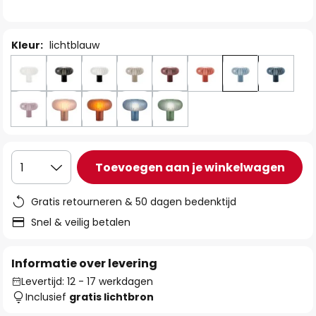
de
afbeeldingen-
gallerij
Kleur:
lichtblauw
Toevoegen aan je winkelwagen
1
Gratis retourneren & 50 dagen bedenktijd
Snel & veilig betalen
Informatie over levering
Levertijd: 12 - 17 werkdagen
Inclusief
gratis lichtbron