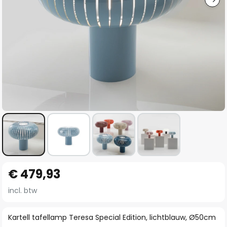
Ga
€ 479,93
naar
het
incl. btw
begin
van
Kartell tafellamp Teresa Special Edition, lichtblauw, Ø50cm