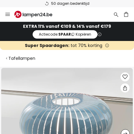
50 dagen bedenktijd
Ga
naar
de
ken
EXTRA 11% vanaf €109 & 14% vanaf €179
inhoud
Actiecode:
SPAAR
Kopiëren
Super Spaardagen:
tot 70% korting
Tafellampen
Ga
naar
het
einde
van
de
afbeeldingen-
gallerij