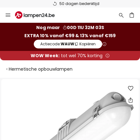
50 dagen bedenktijd
Ga
naar
de
ken
Nog maar
00D 11U 32M 03S
inhoud
EXTRA 10% vanaf €99 & 13% vanaf €159
Actiecode:
WAUW
Kopiëren
WOW Week:
tot wel 70% korting
Hermetische opbouwlampen
Ga
naar
het
einde
van
de
afbeeldingen-
gallerij