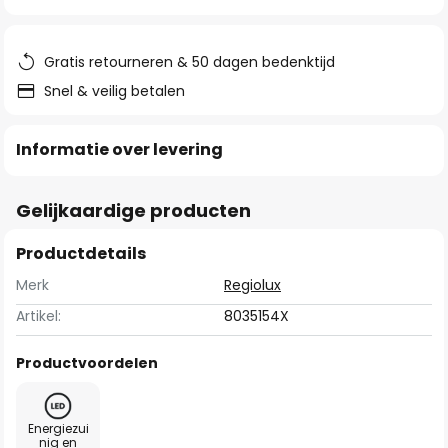
van
de
afbeeldingen-
Gratis retourneren & 50 dagen bedenktijd
gallerij
Snel & veilig betalen
Informatie over levering
Gelijkaardige producten
Productdetails
Merk
Regiolux
Artikel:
8035154X
Productvoordelen
Energiezui
nig en