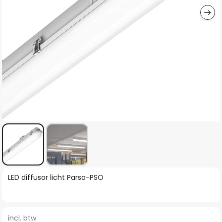
Ga
LED diffusor licht Parsa-PSO
naar
het
begin
incl. btw