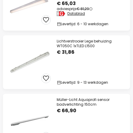
€ 65,03
adviesprijs
€ 81,29
Datablad
Levertijd: 6 - 10 werkdagen
Lichtverstrooier Lege behuizing
WT050C 1xTLED L1500
€ 31,86
Levertijd: 9 - 13 werkdagen
Müller-Licht Aquaprofi sensor
badverlichting 150cm
€ 66,90