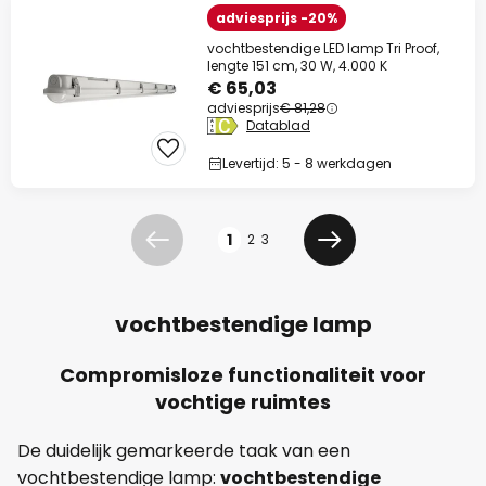
adviesprijs -20%
vochtbestendige LED lamp Tri Proof,
lengte 151 cm, 30 W, 4.000 K
€ 65,03
adviesprijs
€ 81,28
Datablad
Levertijd: 5 - 8 werkdagen
Pagina
1
2
3
Vorige
Volgende
vochtbestendige lamp
Compromisloze functionaliteit voor
vochtige ruimtes
De duidelijk gemarkeerde taak van een
vochtbestendige lamp:
vochtbestendige