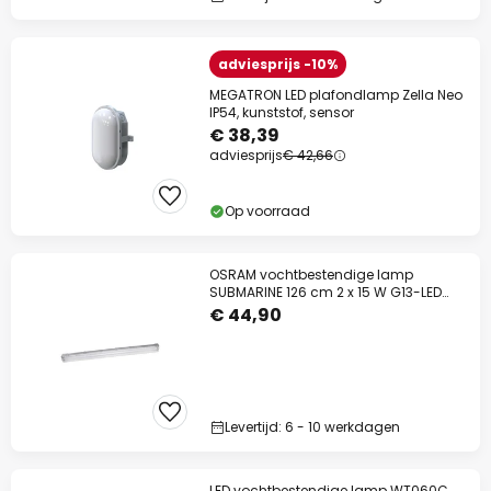
adviesprijs -10%
MEGATRON LED plafondlamp Zella Neo
IP54, kunststof, sensor
€ 38,39
adviesprijs
€ 42,66
Op voorraad
OSRAM vochtbestendige lamp
SUBMARINE 126 cm 2 x 15 W G13-LED
IP65
€ 44,90
Levertijd: 6 - 10 werkdagen
LED vochtbestendige lamp WT060C