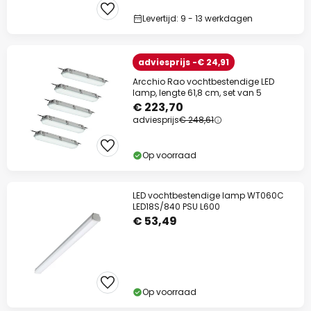
Levertijd: 9 - 13 werkdagen
adviesprijs -€ 24,91
Arcchio Rao vochtbestendige LED
lamp, lengte 61,8 cm, set van 5
€ 223,70
adviesprijs
€ 248,61
Op voorraad
LED vochtbestendige lamp WT060C
LED18S/840 PSU L600
€ 53,49
Op voorraad