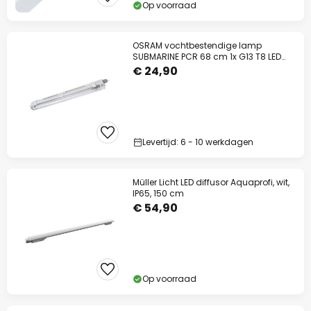
Op voorraad
OSRAM vochtbestendige lamp
SUBMARINE PCR 68 cm 1x G13 T8 LED
IP65
€ 24,90
Levertijd: 6 - 10 werkdagen
Müller Licht LED diffusor Aquaprofi, wit,
IP65, 150 cm
€ 54,90
Op voorraad