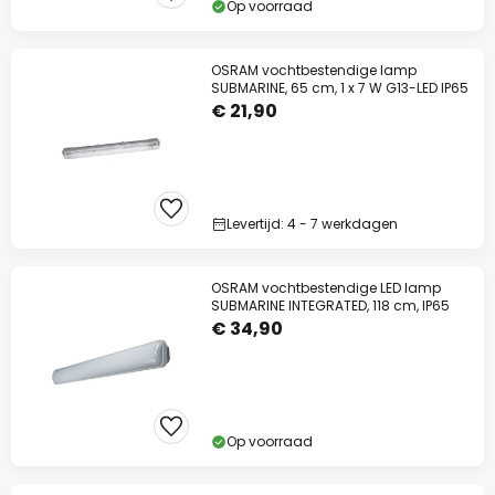
op bijna alles*
Op voorraad
Actiecode:
SPAAR
Kopiëren
OSRAM vochtbestendige lamp
SUBMARINE, 65 cm, 1 x 7 W G13-LED IP65
Nu besparen
€ 21,90
*Uitgesloten merken
Levertijd: 4 - 7 werkdagen
OSRAM vochtbestendige LED lamp
SUBMARINE INTEGRATED, 118 cm, IP65
€ 34,90
Op voorraad