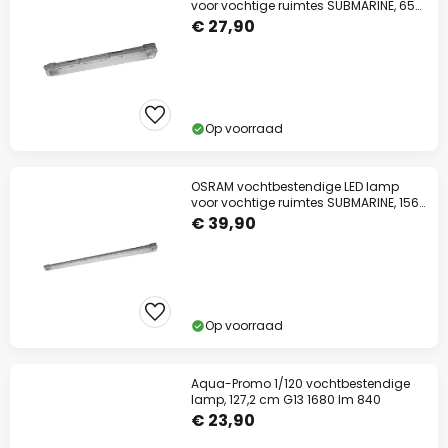
voor vochtige ruimtes SUBMARINE, 65
cm, grijs
€ 27,90
Op voorraad
OSRAM vochtbestendige LED lamp
voor vochtige ruimtes SUBMARINE, 156
cm grijs
€ 39,90
Op voorraad
Aqua-Promo 1/120 vochtbestendige
lamp, 127,2 cm G13 1680 lm 840
€ 23,90