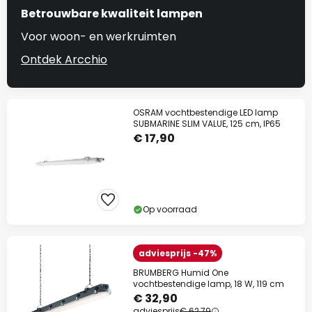
Betrouwbare kwaliteit lampen
Voor woon- en werkruimten
Ontdek Arcchio
OSRAM vochtbestendige LED lamp
SUBMARINE SLIM VALUE, 125 cm, IP65
€ 17,90
Op voorraad
adviesprijs -47%
BRUMBERG Humid One
vochtbestendige lamp, 18 W, 119 cm
€ 32,90
adviesprijs
€ 62,79