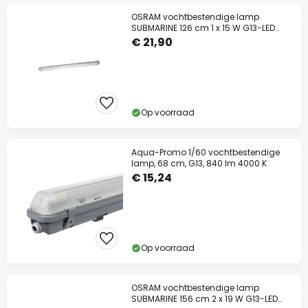
OSRAM vochtbestendige lamp
SUBMARINE 126 cm 1 x 15 W G13-LED
IP65
€ 21,90
Op voorraad
Aqua-Promo 1/60 vochtbestendige
lamp, 68 cm, G13, 840 lm 4000 K
€ 15,24
Op voorraad
OSRAM vochtbestendige lamp
SUBMARINE 156 cm 2 x 19 W G13-LED