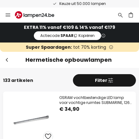
Keuze uit 50.000 lampen
Ga
Slui
naar
de
ken
EXTRA 11% vanaf €109 & 14% vanaf €179
inhoud
Actiecode:
SPAAR
Kopiëren
Super Spaardagen:
tot 70% korting
Hermetische opbouwlampen
133 artikelen
Filter
OSRAM vochtbestendige LED lamp
Extra korting
voor vochtige ruimtes SUBMARINE, 126
cm grijs
€ 34,90
11% korting
vanaf €109
14% korting
vanaf €179