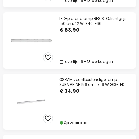
Levertijd: 9 - 13 werkdagen
LED-plafondlamp RESISTO, lichtgrijs,
150 cm, 42 W, 840 IP66
€ 63,90
Levertijd: 9 - 13 werkdagen
OSRAM vochtbestendige lamp
SUBMARINE 156 cm 1 x 19 W G13-LED
IP65
€ 34,90
Op voorraad