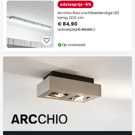
adviesprijs -5%
Arcchio Rao vochtbestendige LED
lamp, 121,5 cm
€ 84,90
adviesprijs
€ 89,90
Op voorraad