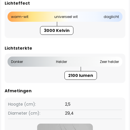
Lichteffect
warm-wit
universeel wit
daglicht
3000 Kelvin
Lichtsterkte
Donker
Helder
Zeer helder
2100 lumen
Afmetingen
Hoogte (cm):
2,5
Diameter (cm):
29,4