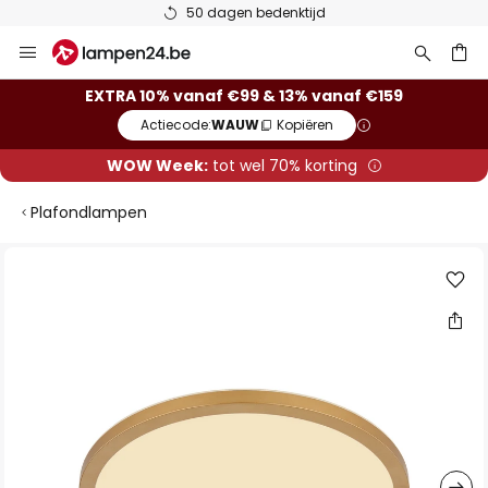
50 dagen bedenktijd
Ga
naar
de
ken
EXTRA 10% vanaf €99 & 13% vanaf €159
inhoud
Actiecode:
WAUW
Kopiëren
WOW Week:
tot wel 70% korting
Plafondlampen
Ga
naar
het
einde
van
de
afbeeldingen-
gallerij