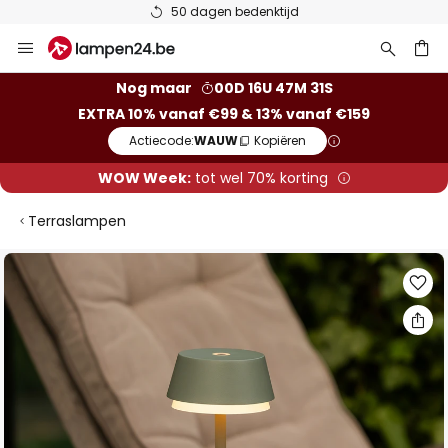
50 dagen bedenktijd
Ga
naar
de
ken
Nog maar
00D 16U 47M 30S
inhoud
EXTRA 10% vanaf €99 & 13% vanaf €159
Actiecode:
WAUW
Kopiëren
WOW Week:
tot wel 70% korting
Terraslampen
Ga
naar
het
einde
van
de
afbeeldingen-
gallerij