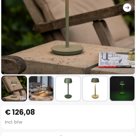
Ga
€ 126,08
naar
het
incl. btw
begin