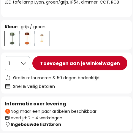
van
LED tafellamp Lyon, groen/grijs, IP54, dimmer, CCT, RGB
de
afbeeldingen-
gallerij
Kleur:
grijs / groen
Toevoegen aan je winkelwagen
1
Gratis retourneren & 50 dagen bedenktijd
Snel & veilig betalen
Informatie over levering
Nog maar een paar artikelen beschikbaar
Levertijd: 2 - 4 werkdagen
Ingebouwde lichtbron