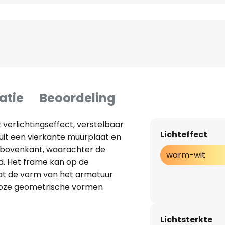
atie
Beoordeling
verlichtingseffect, verstelbaar
Lichteffect
it een vierkante muurplaat en
 bovenkant, waarachter de
warm-wit
rd. Het frame kan op de
at de vorm van het armatuur
loze geometrische vormen
oor ook het lichteffect
Lichtsterkte