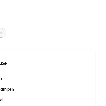
it
.be
en
0 lampen
jd