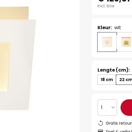
incl. btw
Kleur:
wit
Lengte (cm):
18 cm
22 c
1
Gratis retou
Snel & veilig