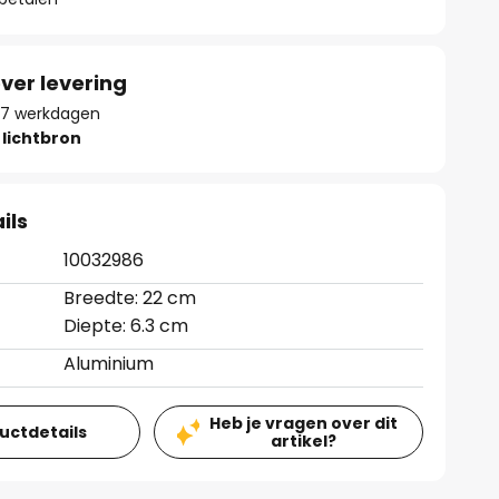
ver levering
- 17 werkdagen
lichtbron
ils
10032986
Breedte: 22 cm
Diepte: 6.3 cm
Aluminium
Heb je vragen over dit
ductdetails
artikel?