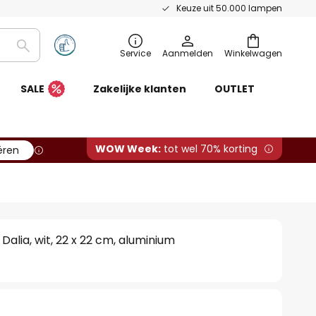
Keuze uit 50.000 lampen
Zoeken
Service
Aanmelden
Winkelwagen
SALE
Zakelijke klanten
OUTLET
WOW Week:
tot wel 70% korting
ëren
alia, wit, 22 x 22 cm, aluminium