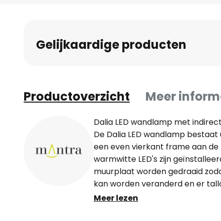
Gelijkaardige producten
Productoverzicht
Meer inform
Dalia LED wandlamp met indirect 
De Dalia LED wandlamp bestaat u
een even vierkant frame aan de
warmwitte LED's zijn geïnstallee
muurplaat worden gedraaid zod
kan worden veranderd en er tal
kunnen worden gecreëerd, waard
Meer lezen
verandert.