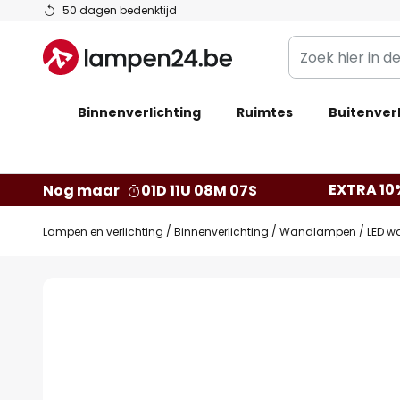
Ga
50 dagen bedenktijd
naar
Zoek
de
hier
inhoud
in
Binnenverlichting
Ruimtes
de
Buitenverl
webwinkel
EXTRA 10
Nog maar
01D 11U 08M 06S
Lampen en verlichting
Binnenverlichting
Wandlampen
LED w
Ga
naar
het
einde
van
de