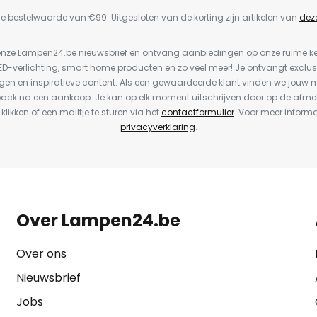
e bestelwaarde van €99. Uitgesloten van de korting zijn artikelen van
dez
or onze Lampen24.be nieuwsbrief en ontvang aanbiedingen op onze ruime 
LED-verlichting, smart home producten en zo veel meer! Je ontvangt exclus
en en inspiratieve content. Als een gewaardeerde klant vinden we jouw m
back na een aankoop. Je kan op elk moment uitschrijven door op de afme
 klikken of een mailtje te sturen via het
contactformulier
. Voor meer informa
privacyverklaring
.
Over Lampen24.be
Over ons
Nieuwsbrief
Jobs