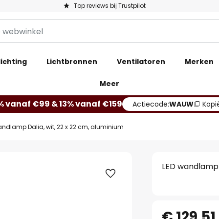
Top reviews bij Trustpilot
ichting
Lichtbronnen
Ventilatoren
Merken
Meer
% vanaf €99 & 13% vanaf €159
Actiecode:
WAUW
Kopi
andlamp Dalia, wit, 22 x 22 cm, aluminium
LED wandlamp D
€ 129,51