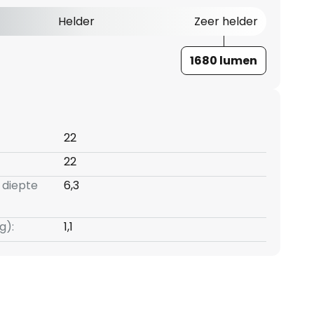
Helder
Zeer helder
1680 lumen
22
22
 diepte
6,3
g):
1,1