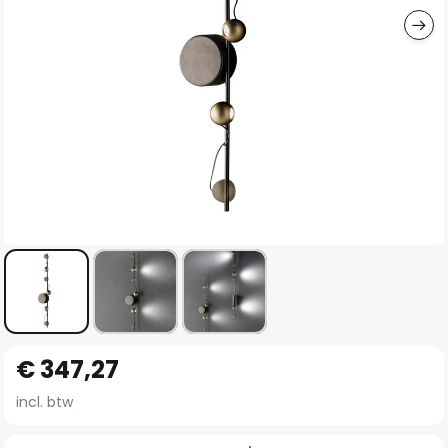
Ga
€ 347,27
naar
het
incl. btw
begin