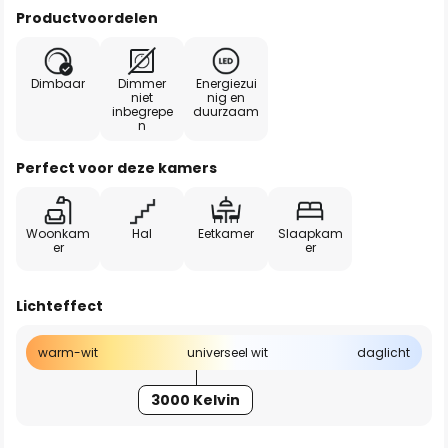
Productvoordelen
Dimbaar
Dimmer
Energiezui
niet
nig en
inbegrepe
duurzaam
n
Perfect voor deze kamers
Woonkam
Hal
Eetkamer
Slaapkam
er
er
Lichteffect
warm-wit
universeel wit
daglicht
3000 Kelvin