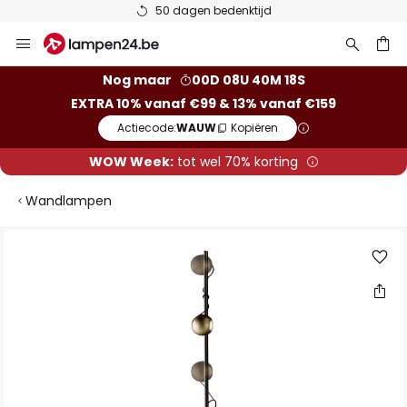
50 dagen bedenktijd
Ga
naar
de
ken
Nog maar
00D 08U 40M 18S
inhoud
EXTRA 10% vanaf €99 & 13% vanaf €159
Actiecode:
WAUW
Kopiëren
WOW Week:
tot wel 70% korting
Wandlampen
Ga
naar
het
einde
van
de
afbeeldingen-
gallerij