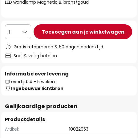
van
LED wandlamp Magnetic B, brons/goud
de
afbeeldingen-
gallerij
Toevoegen aan je winkelwagen
1
Gratis retourneren & 50 dagen bedenktijd
Snel & veilig betalen
Informatie over levering
Levertijd: 4 - 5 weken
Ingebouwde lichtbron
Gelijkaardige producten
Productdetails
Artikel:
10022953