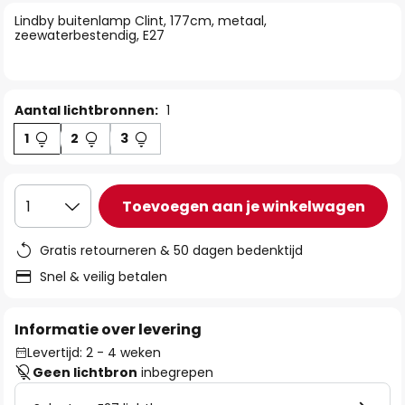
van
Lindby buitenlamp Clint, 177cm, metaal,
de
zeewaterbestendig, E27
afbeeldingen-
gallerij
Aantal lichtbronnen:
1
1
2
3
Toevoegen aan je winkelwagen
1
Gratis retourneren & 50 dagen bedenktijd
Snel & veilig betalen
Informatie over levering
Levertijd: 2 - 4 weken
Geen lichtbron
inbegrepen