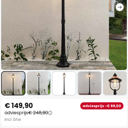
Ga
€ 149,90
adviesprijs -€ 99,00
naar
adviesprijs
€ 248,90
het
incl. btw
begin