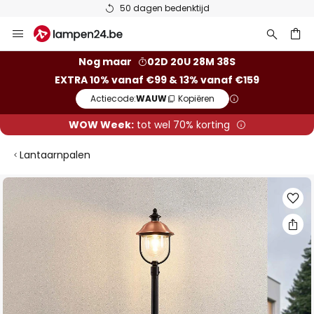
50 dagen bedenktijd
Ga
naar
de
ken
Nog maar
02D 20U 28M 37S
inhoud
EXTRA 10% vanaf €99 & 13% vanaf €159
Actiecode:
WAUW
Kopiëren
WOW Week:
tot wel 70% korting
Lantaarnpalen
Ga
naar
het
einde
van
de
afbeeldingen-
gallerij