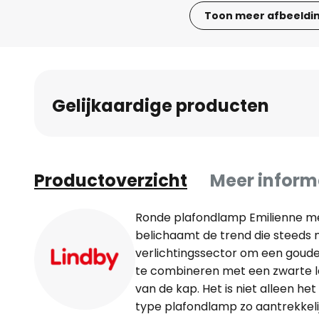
Toon meer afbeeldi
Ga
naar
het
begin
Gelijkaardige producten
van
de
afbeeldingen-
gallerij
Productoverzicht
Meer inform
Ronde plafondlamp Emilienne met
belichaamt de trend die steeds m
verlichtingssector om een goud
te combineren met een zwarte l
van de kap. Het is niet alleen he
type plafondlamp zo aantrekkel