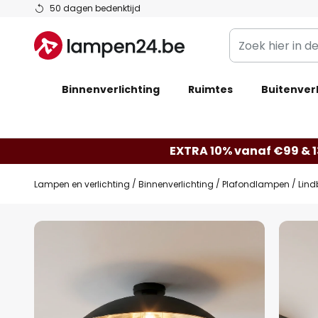
Ga
50 dagen bedenktijd
naar
Zoek
de
hier
inhoud
in
Binnenverlichting
Ruimtes
de
Buitenverl
webwinkel
EXTRA 10% vanaf €99 & 
Lampen en verlichting
Binnenverlichting
Plafondlampen
Lind
Ga
naar
het
einde
van
de