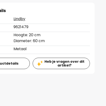
ils
Lindby
9621479
Hoogte: 20 cm
Diameter: 60 cm
Metaal
Heb je vragen over dit
ductdetails
artikel?