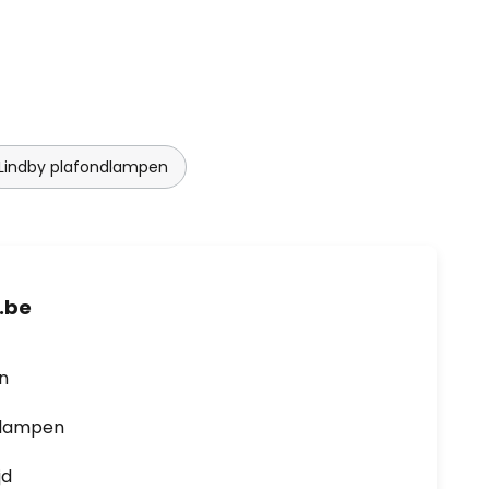
Lindby plafondlampen
.be
en
0 lampen
jd