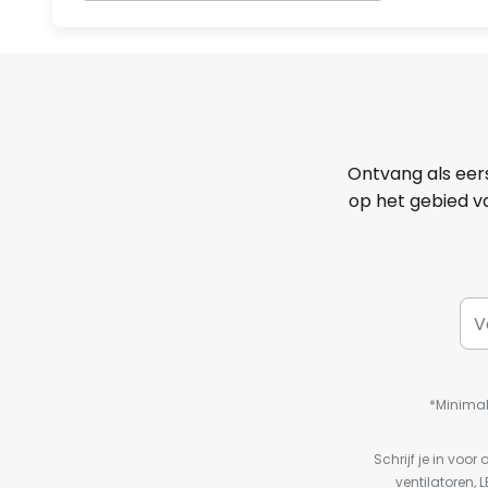
Ontvang als eer
op het gebied va
*Minimal
Schrijf je in vo
ventilatoren, 