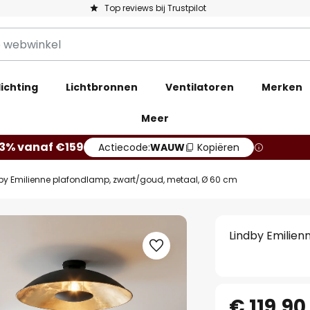
Top reviews bij Trustpilot
ichting
Lichtbronnen
Ventilatoren
Merken
Meer
13% vanaf €159
Actiecode:
WAUW
Kopiëren
by Emilienne plafondlamp, zwart/goud, metaal, Ø 60 cm
Lindby Emilien
€ 119,90