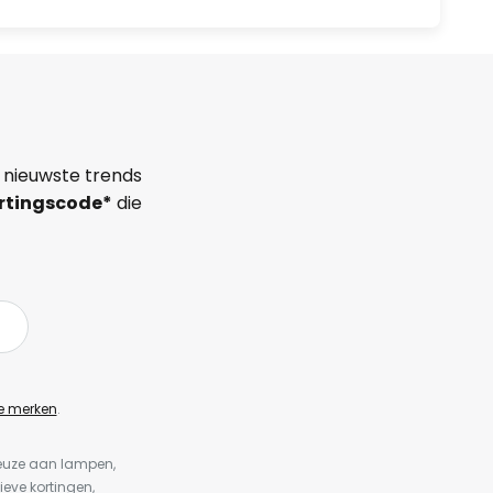
 nieuwste trends
rtingscode*
die
e merken
.
keuze aan lampen,
ieve kortingen,