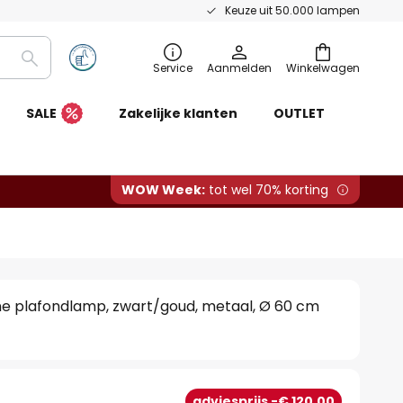
Keuze uit 50.000 lampen
Zoeken
Service
Aanmelden
Winkelwagen
SALE
Zakelijke klanten
OUTLET
WOW Week:
tot wel 70% korting
ne plafondlamp, zwart/goud, metaal, Ø 60 cm
adviesprijs -€ 120,00