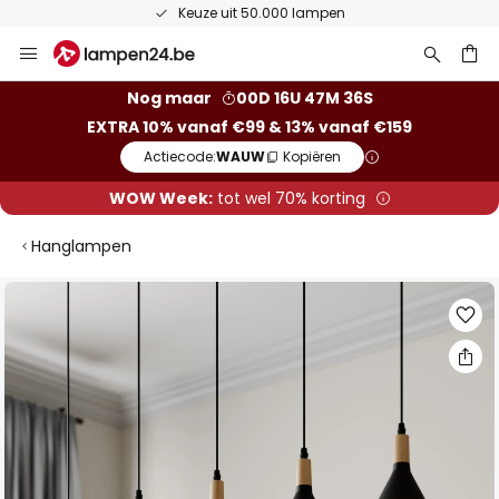
Keuze uit 50.000 lampen
Ga
naar
de
ken
Nog maar
00D 16U 47M 35S
inhoud
EXTRA 10% vanaf €99 & 13% vanaf €159
Actiecode:
WAUW
Kopiëren
WOW Week:
tot wel 70% korting
Hanglampen
Ga
naar
het
einde
van
de
afbeeldingen-
gallerij