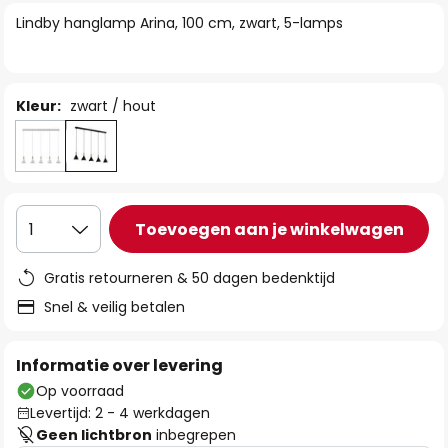
van
Lindby hanglamp Arina, 100 cm, zwart, 5-lamps
de
afbeeldingen-
gallerij
Kleur:
zwart / hout
Toevoegen aan je winkelwagen
1
Gratis retourneren & 50 dagen bedenktijd
Snel & veilig betalen
Informatie over levering
Op voorraad
Levertijd: 2 - 4 werkdagen
Geen lichtbron
inbegrepen