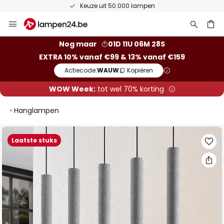
Keuze uit 50.000 lampen
Ga
naar
de
ken
Nog maar
01D 11U 06M 27S
inhoud
EXTRA 10% vanaf €99 & 13% vanaf €159
Actiecode:
WAUW
Kopiëren
WOW Week:
tot wel 70% korting
Hanglampen
Ga
Laatste stuks
naar
het
einde
van
de
afbeeldingen-
gallerij