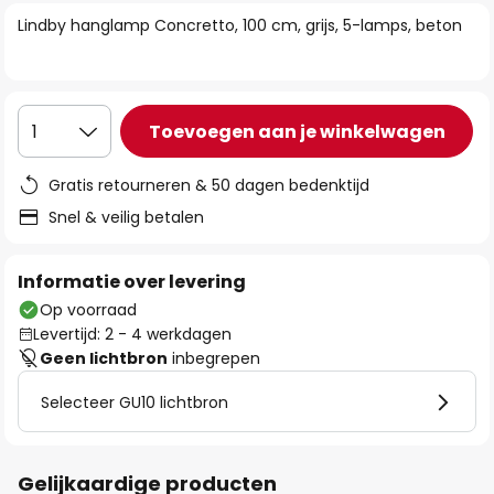
van
Lindby hanglamp Concretto, 100 cm, grijs, 5-lamps, beton
de
afbeeldingen-
gallerij
Toevoegen aan je winkelwagen
1
Gratis retourneren & 50 dagen bedenktijd
Snel & veilig betalen
Informatie over levering
Op voorraad
Levertijd: 2 - 4 werkdagen
Geen lichtbron
inbegrepen
Selecteer GU10 lichtbron
Gelijkaardige producten