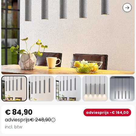
Ga
€ 84,90
adviesprijs -€ 164,00
naar
adviesprijs
€ 248,90
het
incl. btw
begin