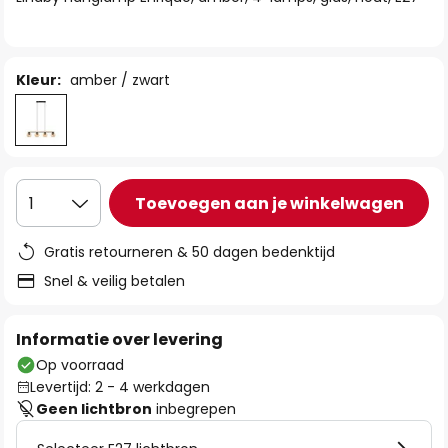
de
afbeeldingen-
gallerij
Kleur:
amber / zwart
Toevoegen aan je winkelwagen
1
Gratis retourneren & 50 dagen bedenktijd
Snel & veilig betalen
Informatie over levering
Op voorraad
Levertijd: 2 - 4 werkdagen
Geen lichtbron
inbegrepen