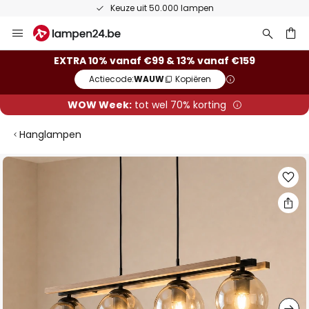
Keuze uit 50.000 lampen
Ga
naar
de
ken
EXTRA 10% vanaf €99 & 13% vanaf €159
inhoud
Actiecode:
WAUW
Kopiëren
WOW Week:
tot wel 70% korting
Hanglampen
Ga
naar
het
einde
van
de
afbeeldingen-
gallerij