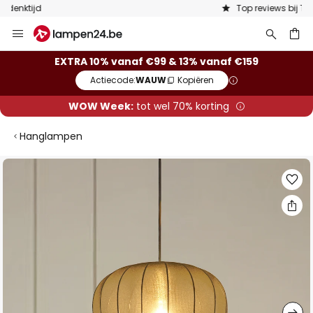
Top reviews bij Trustpilot
Ga
naar
de
ken
EXTRA 10% vanaf €99 & 13% vanaf €159
inhoud
Actiecode:
WAUW
Kopiëren
WOW Week:
tot wel 70% korting
Hanglampen
Ga
naar
het
einde
van
de
afbeeldingen-
gallerij