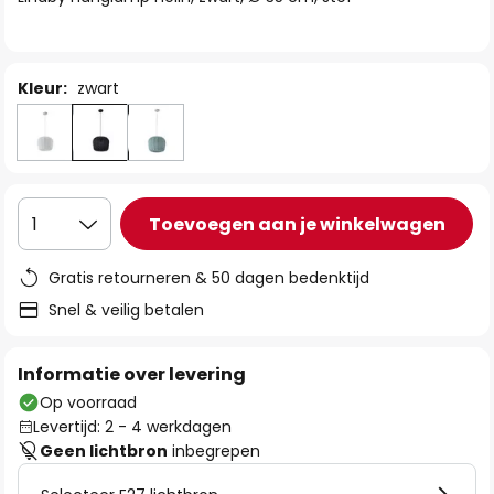
de
afbeeldingen-
gallerij
Kleur:
zwart
Toevoegen aan je winkelwagen
1
Gratis retourneren & 50 dagen bedenktijd
Snel & veilig betalen
Informatie over levering
Op voorraad
Levertijd: 2 - 4 werkdagen
Geen lichtbron
inbegrepen