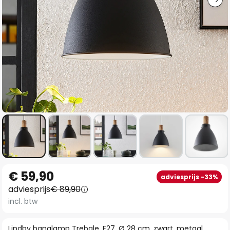
Ga
€ 59,90
adviesprijs -33%
naar
adviesprijs
€ 89,90
het
incl. btw
begin
van
Lindby hanglamp Trebale, E27, Ø 28 cm, zwart, metaal