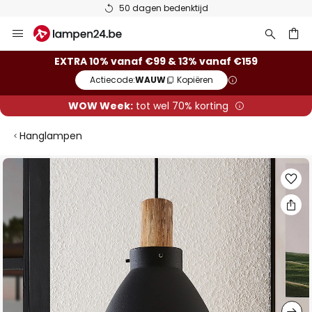
50 dagen bedenktijd
Ga
naar
de
ken
EXTRA 10% vanaf €99 & 13% vanaf €159
inhoud
Actiecode:
WAUW
Kopiëren
WOW Week:
tot wel 70% korting
Hanglampen
Ga
naar
het
einde
van
de
afbeeldingen-
gallerij