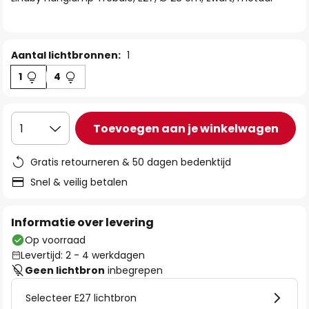
de
afbeeldingen-
gallerij
Aantal lichtbronnen:
1
1
4
Toevoegen aan je winkelwagen
1
Gratis retourneren & 50 dagen bedenktijd
Snel & veilig betalen
Informatie over levering
Op voorraad
Levertijd: 2 - 4 werkdagen
Geen lichtbron
inbegrepen
Selecteer E27 lichtbron