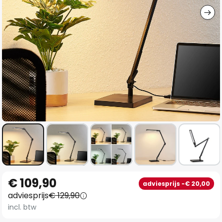
Ga
€ 109,90
adviesprijs -€ 20,00
naar
adviesprijs
€ 129,90
het
incl. btw
begin