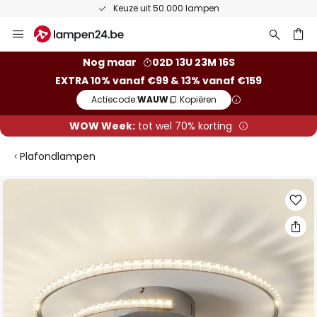
Keuze uit 50.000 lampen
Ga
naar
de
ken
Nog maar
02D 13U 23M 16S
inhoud
EXTRA 10% vanaf €99 & 13% vanaf €159
Actiecode:
WAUW
Kopiëren
WOW Week:
tot wel 70% korting
Plafondlampen
Ga
naar
het
einde
van
de
afbeeldingen-
gallerij