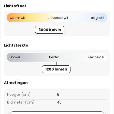
Lichteffect
warm-wit
universeel wit
daglicht
3000 Kelvin
Lichtsterkte
Donker
Helder
Zeer helder
1200 lumen
Afmetingen
Hoogte (cm):
8
Diameter (cm):
45