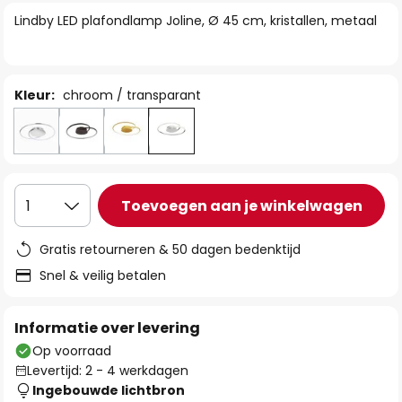
van
Lindby LED plafondlamp Joline, Ø 45 cm, kristallen, metaal
de
afbeeldingen-
gallerij
Kleur:
chroom / transparant
Toevoegen aan je winkelwagen
1
Gratis retourneren & 50 dagen bedenktijd
Snel & veilig betalen
Informatie over levering
Op voorraad
Levertijd: 2 - 4 werkdagen
Ingebouwde lichtbron