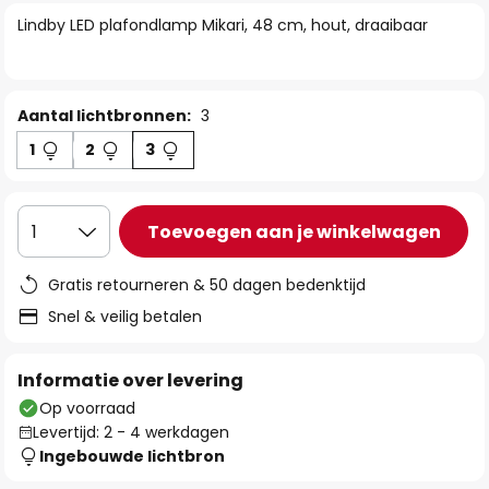
van
Lindby LED plafondlamp Mikari, 48 cm, hout, draaibaar
de
afbeeldingen-
gallerij
Aantal lichtbronnen:
3
1
2
3
Toevoegen aan je winkelwagen
1
Gratis retourneren & 50 dagen bedenktijd
Snel & veilig betalen
Informatie over levering
Op voorraad
Levertijd: 2 - 4 werkdagen
Ingebouwde lichtbron