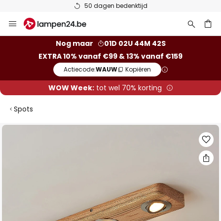
50 dagen bedenktijd
Ga
naar
de
ken
Nog maar
01D 02U 44M 41S
inhoud
EXTRA 10% vanaf €99 & 13% vanaf €159
Actiecode:
WAUW
Kopiëren
WOW Week:
tot wel 70% korting
Spots
Ga
naar
het
einde
van
de
afbeeldingen-
gallerij