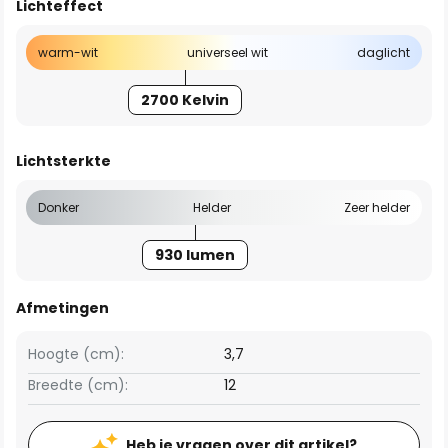
Lichteffect
warm-wit
universeel wit
daglicht
2700 Kelvin
Lichtsterkte
Donker
Helder
Zeer helder
930 lumen
Afmetingen
Hoogte (cm):
3,7
Breedte (cm):
12
Heb je vragen over dit artikel?