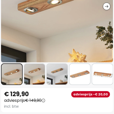
Ga
€ 129,90
adviesprijs -€ 20,00
naar
adviesprijs
€ 149,90
het
incl. btw
begin