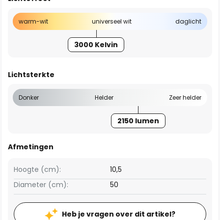
warm-wit
universeel wit
daglicht
3000 Kelvin
Lichtsterkte
Donker
Helder
Zeer helder
2150 lumen
Afmetingen
Hoogte (cm):
10,5
Diameter (cm):
50
Heb je vragen over dit artikel?