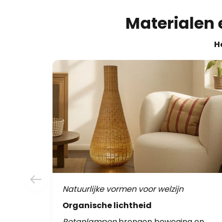
Materialen 
H
Natuurlijke vormen voor welzijn
Organische lichtheid
Rotanlampen
brengen beweging en