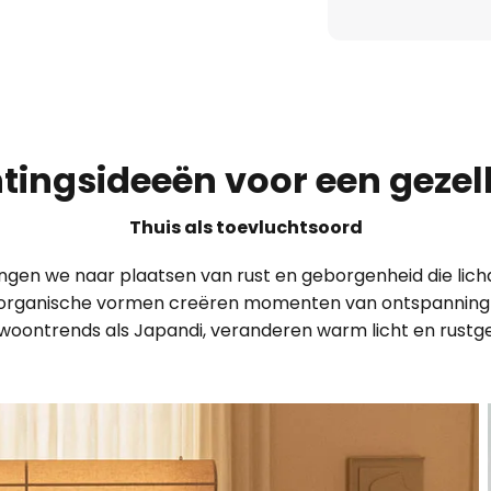
os dimbaar, lichtkleur traploos
e wandschakelaar: 100% - 3.000
 en 10% bij 3.000 K
htingsideeën voor een gezell
Thuis als toevluchtsoord
langen we naar plaatsen van rust en geborgenheid die lic
en organische vormen creëren momenten van ontspanning 
 woontrends als Japandi, veranderen warm licht en rustg