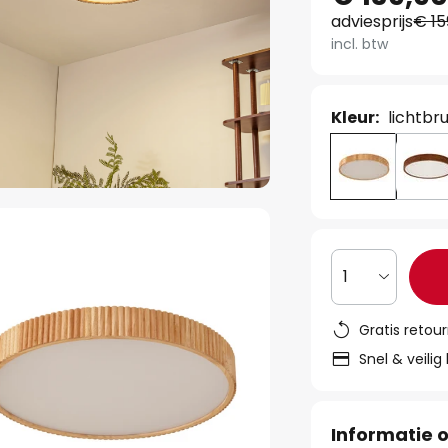
adviesprijs
€ 15
incl. btw
Kleur:
lichtbru
1
Gratis retou
Snel & veilig
Informatie o