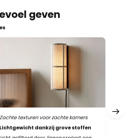
gevoel geven
es
Zachte texturen voor zachte kamers
Earthy r
Lichtgewicht dankzij grove stoffen
Geïnspi
Licht gefilterd door
linnen
creëert een
Olijfgro