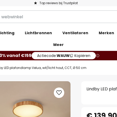
Top reviews bij Trustpilot
ichting
Lichtbronnen
Ventilatoren
Merken
Meer
13% vanaf €159
Actiecode:
WAUW
Kopiëren
by LED plafondlamp Velua, wit/licht hout, CCT, Ø 50 cm
Lindby LED pla
€ 139,9