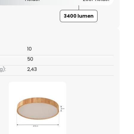
3400 lumen
10
50
g):
2,43