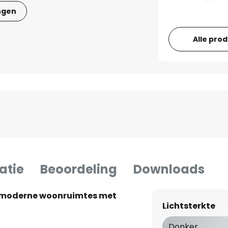
ngen
Alle pro
atie
Beoordeling
Downloads
or moderne woonruimtes met
Lichtsterkte
Donker