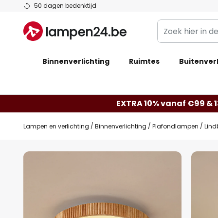
Ga
50 dagen bedenktijd
naar
Zoek
de
hier
inhoud
in
Binnenverlichting
Ruimtes
de
Buitenverl
webwinkel
EXTRA 10% vanaf €99 & 
Lampen en verlichting
Binnenverlichting
Plafondlampen
Lind
Ga
naar
het
einde
van
de