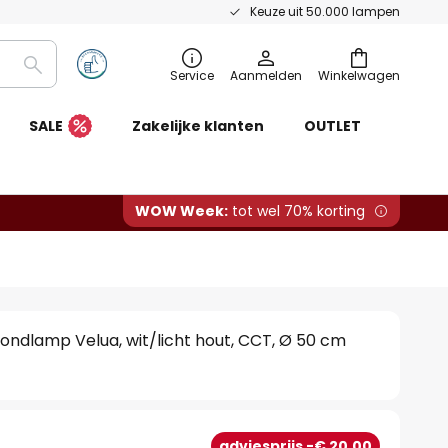
Keuze uit 50.000 lampen
Zoeken
Service
Aanmelden
Winkelwagen
SALE
Zakelijke klanten
OUTLET
WOW Week:
tot wel 70% korting
fondlamp Velua, wit/licht hout, CCT, Ø 50 cm
0
adviesprijs -€ 20,00