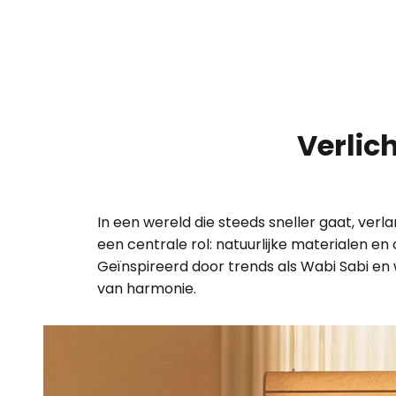
- Incl. afstandsbediening, traplo
instelbaar
- traploos instelbaar via extern
K bij 100% 4.000 K bij 100% 6.500 K
Verlic
In een wereld die steeds sneller gaat, ver
een centrale rol: natuurlijke materialen 
Geïnspireerd door trends als Wabi Sabi en
van harmonie.