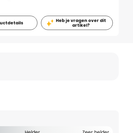
Heb je vragen over dit
ductdetails
artikel?
Helder
Zeer helder