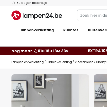
Ga
50 dagen bedenktijd
naar
Zoek
de
hier
inhoud
in
Binnenverlichting
Ruimtes
de
Buitenverl
webwinkel
EXTRA 10
Nog maar
01D 16U 13M 32S
Lampen en verlichting
Binnenverlichting
Vloerlampen
Lindby 
Ga
naar
het
einde
van
de