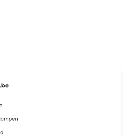
.be
en
0 lampen
jd