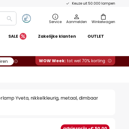
Keuze uit 50.000 lampen
Zoeken
Service
Aanmelden
Winkelwagen
SALE
Zakelijke klanten
OUTLET
WOW Week:
tot wel 70% korting
ëren
erlamp Yveta, nikkelkleurig, metaal, dimbaar
0
adviesprijs -€ 50,00