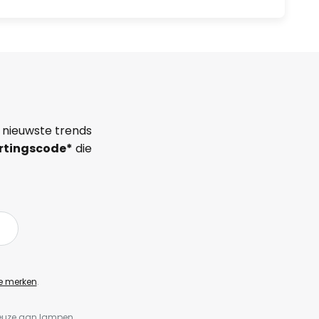
 nieuwste trends
rtingscode*
die
e merken
.
keuze aan lampen,