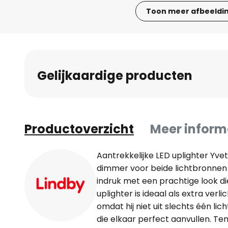
Toon meer afbeeldi
Ga
naar
het
begin
Gelijkaardige producten
van
de
afbeeldingen-
gallerij
Productoverzicht
Meer inform
Aantrekkelijke LED uplighter Yv
dimmer voor beide lichtbronnen
indruk met een prachtige look die r
uplighter is ideaal als extra ver
omdat hij niet uit slechts één li
die elkaar perfect aanvullen. Ten