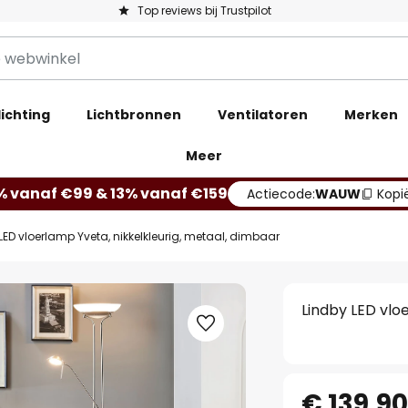
Top reviews bij Trustpilot
ichting
Lichtbronnen
Ventilatoren
Merken
Meer
% vanaf €99 & 13% vanaf €159
Actiecode:
WAUW
Kopi
LED vloerlamp Yveta, nikkelkleurig, metaal, dimbaar
Lindby LED vlo
€ 139,9