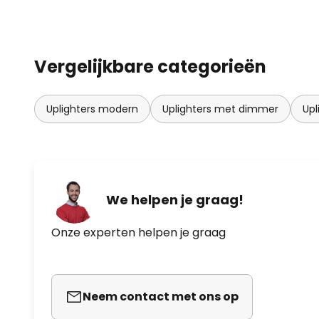
lichtbron te veranderen, hoef je
knoppen te draaien om het licht
maken. Het feit dat zowel de upl
LED's worden verlicht, betekent
Vergelijkbare categorieën
efficiëntie kan worden bereikt, w
energieverbruik belooft.
Uplighters modern
Uplighters met dimmer
Upl
We helpen je graag!
Onze experten helpen je graag
Neem contact met ons op