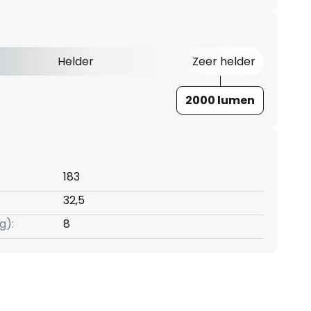
Helder
Zeer helder
2000 lumen
183
32,5
g):
8