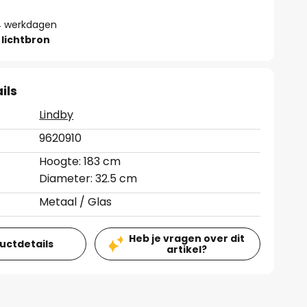
- 4 werkdagen
lichtbron
ils
Lindby
9620910
Hoogte: 183 cm
Diameter: 32.5 cm
Metaal / Glas
Heb je vragen over dit
ductdetails
artikel?