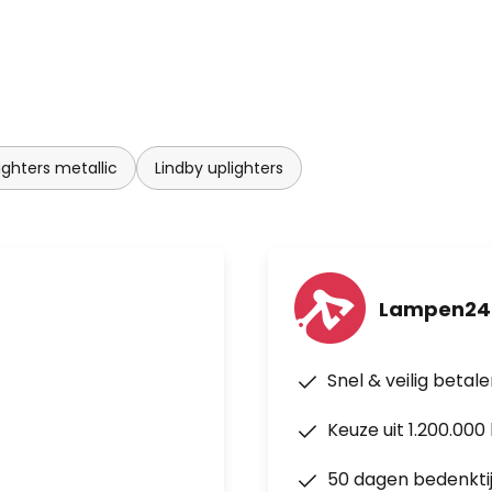
 alleen maar aan de discrete
 helderder of donkerder te
ighter als de leeslamp door
 dat een goede energie-
at helder licht en een laag
ighters metallic
Lindby uplighters
Lampen24
Snel & veilig betal
Keuze uit 1.200.00
50 dagen bedenkti