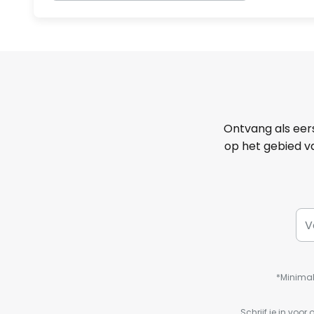
Ontvang als eer
op het gebied va
*Minimal
Schrijf je in vo