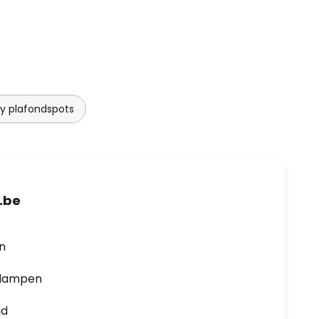
by plafondspots
.be
en
0 lampen
jd