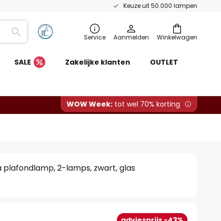
Keuze uit 50.000 lampen
Zoeken
Service
Aanmelden
Winkelwagen
SALE
Zakelijke klanten
OUTLET
WOW Week:
tot wel 70% korting
 plafondlamp, 2-lamps, zwart, glas
adviesprijs -43%