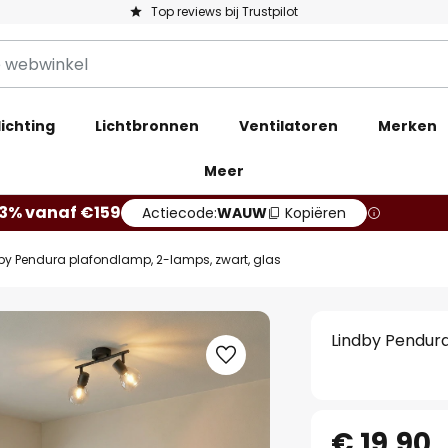
Top reviews bij Trustpilot
ichting
Lichtbronnen
Ventilatoren
Merken
Meer
13% vanaf €159
Actiecode:
WAUW
Kopiëren
by Pendura plafondlamp, 2-lamps, zwart, glas
Lindby Pendura
€ 19,90