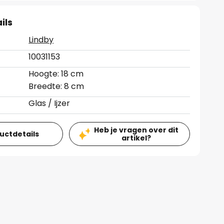
ils
Lindby
10031153
Hoogte: 18 cm
Breedte: 8 cm
Glas / Ijzer
Heb je vragen over dit
ductdetails
artikel?