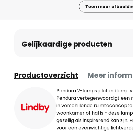
Toon meer afbeeldi
Ga
naar
het
begin
Gelijkaardige producten
van
de
afbeeldingen-
gallerij
Productoverzicht
Meer inform
Pendura 2-lamps plafondlamp va
Pendura vertegenwoordigt een mo
in verschillende ruimteconcepten
woonkamer of hal is - deze lamp
gezellig als inspirerend kan zijn
voor een evenwichtige lichtverde