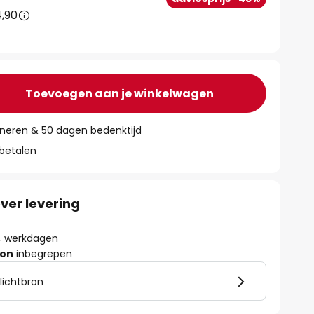
,90
Toevoegen aan je winkelwagen
rneren & 50 dagen bedenktijd
 betalen
ver levering
- 4 werkdagen
ron
inbegrepen
 lichtbron