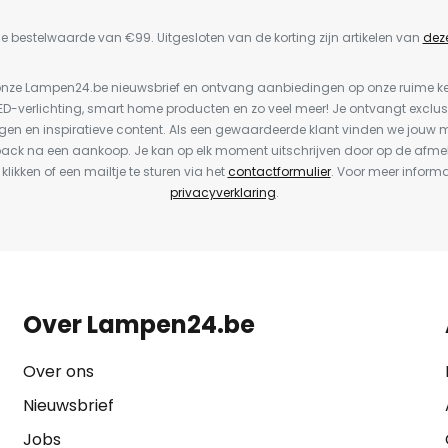
e bestelwaarde van €99. Uitgesloten van de korting zijn artikelen van
dez
or onze Lampen24.be nieuwsbrief en ontvang aanbiedingen op onze ruime 
LED-verlichting, smart home producten en zo veel meer! Je ontvangt exclus
en en inspiratieve content. Als een gewaardeerde klant vinden we jouw m
back na een aankoop. Je kan op elk moment uitschrijven door op de afme
 klikken of een mailtje te sturen via het
contactformulier
. Voor meer informa
privacyverklaring
.
Over Lampen24.be
Over ons
Nieuwsbrief
Jobs