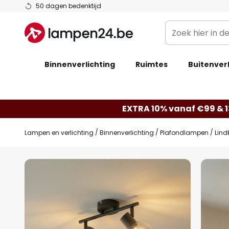
Ga
50 dagen bedenktijd
naar
Zoek
de
hier
inhoud
in
Binnenverlichting
Ruimtes
de
Buitenverl
webwinkel
EXTRA 10% vanaf €99 & 
Lampen en verlichting
Binnenverlichting
Plafondlampen
Lind
Ga
naar
het
einde
van
de