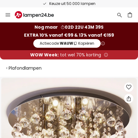
50 dagen bedenktijd
Ga
naar
de
ken
Nog maar
02D 22U 43M 38S
inhoud
EXTRA 10% vanaf €99 & 13% vanaf €159
Actiecode:
WAUW
Kopiëren
WOW Week:
tot wel 70% korting
Plafondlampen
Ga
naar
het
einde
van
de
afbeeldingen-
gallerij