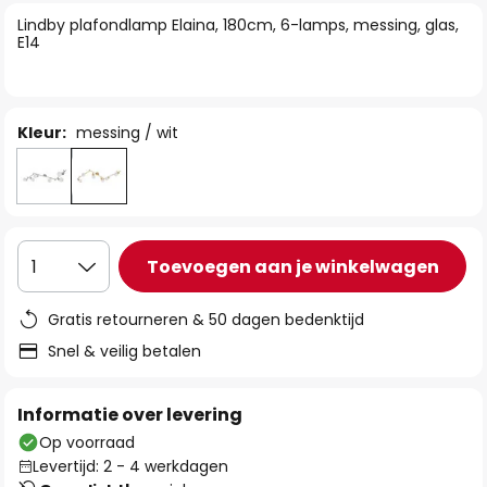
van
Lindby plafondlamp Elaina, 180cm, 6-lamps, messing, glas,
de
E14
afbeeldingen-
gallerij
Kleur:
messing / wit
Toevoegen aan je winkelwagen
1
Gratis retourneren & 50 dagen bedenktijd
Snel & veilig betalen
Informatie over levering
Op voorraad
Levertijd: 2 - 4 werkdagen