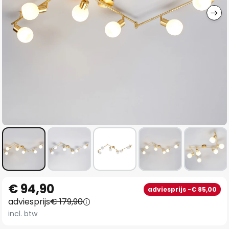
Ga
€ 94,90
adviesprijs -€ 85,00
naar
adviesprijs
€ 179,90
het
incl. btw
begin