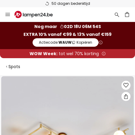
50 dagen bedenktijd
Ga
naar
de
ken
Nog maar
02D 18U 06M 53S
inhoud
EXTRA 10% vanaf €99 & 13% vanaf €159
Actiecode:
WAUW
Kopiëren
WOW Week:
tot wel 70% korting
Spots
Ga
naar
het
einde
van
de
afbeeldingen-
gallerij