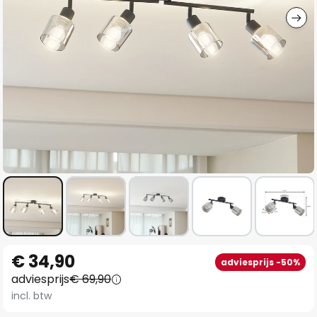
Ga
€ 34,90
adviesprijs -50%
naar
adviesprijs
€ 69,90
het
incl. btw
begin