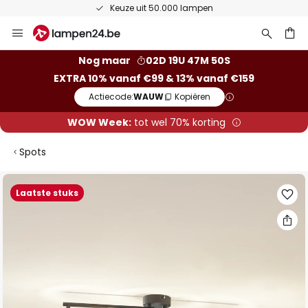
Keuze uit 50.000 lampen
Ga
naar
de
ken
Nog maar
02D 19U 47M 49S
inhoud
EXTRA 10% vanaf €99 & 13% vanaf €159
Actiecode:
WAUW
Kopiëren
WOW Week:
tot wel 70% korting
Spots
Ga
Laatste stuks
naar
het
einde
van
de
afbeeldingen-
gallerij