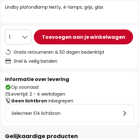
van
Lindby plafondlamp Netty, 4-lamps, grijs, glas
de
afbeeldingen-
gallerij
Toevoegen aan je winkelwagen
1
Gratis retourneren & 50 dagen bedenktijd
Snel & veilig betalen
Informatie over levering
Op voorraad
Levertijd: 2 - 4 werkdagen
Geen lichtbron
inbegrepen
Selecteer E14 lichtbron
Gelijkaardige producten