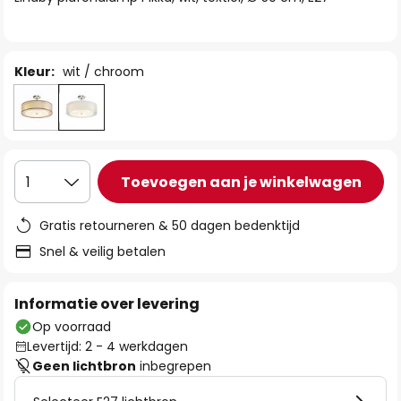
de
afbeeldingen-
gallerij
Kleur:
wit / chroom
Toevoegen aan je winkelwagen
1
Gratis retourneren & 50 dagen bedenktijd
Snel & veilig betalen
Informatie over levering
Op voorraad
Levertijd: 2 - 4 werkdagen
Geen lichtbron
inbegrepen