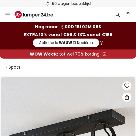
50 dagen bedenktijd
Ga
naar
de
ken
Nog maar
00D 11U 02M 06S
inhoud
EXTRA 10% vanaf €99 & 13% vanaf €159
Actiecode:
WAUW
Kopiëren
WOW Week:
tot wel 70% korting
Spots
Ga
naar
het
einde
van
de
afbeeldingen-
gallerij