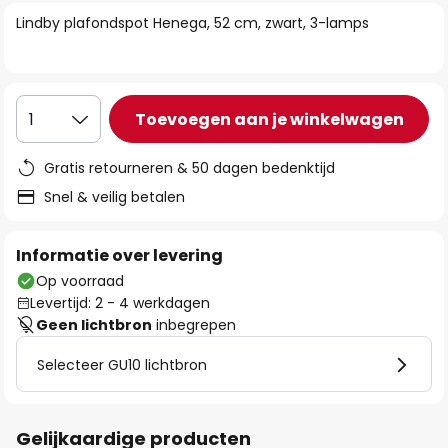
van
Lindby plafondspot Henega, 52 cm, zwart, 3-lamps
de
afbeeldingen-
gallerij
Toevoegen aan je winkelwagen
1
Gratis retourneren & 50 dagen bedenktijd
Snel & veilig betalen
Informatie over levering
Op voorraad
Levertijd: 2 - 4 werkdagen
Geen lichtbron
inbegrepen
Selecteer GU10 lichtbron
Gelijkaardige producten