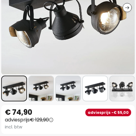
Ga
€ 74,90
adviesprijs -€ 55,00
naar
adviesprijs
€ 129,90
het
incl. btw
begin