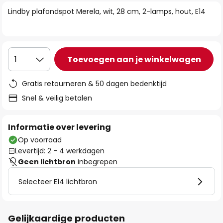
van
Lindby plafondspot Merela, wit, 28 cm, 2-lamps, hout, E14
de
afbeeldingen-
gallerij
Toevoegen aan je winkelwagen
1
Gratis retourneren & 50 dagen bedenktijd
Snel & veilig betalen
Informatie over levering
Op voorraad
Levertijd: 2 - 4 werkdagen
Geen lichtbron
inbegrepen
Selecteer E14 lichtbron
Gelijkaardige producten