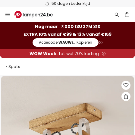
50 dagen bedenktijd
Ga
naar
de
ken
Nog maar
00D 13U 27M 30S
inhoud
EXTRA 10% vanaf €99 & 13% vanaf €159
Actiecode:
WAUW
Kopiëren
WOW Week:
tot wel 70% korting
Spots
Ga
naar
het
einde
van
de
afbeeldingen-
gallerij