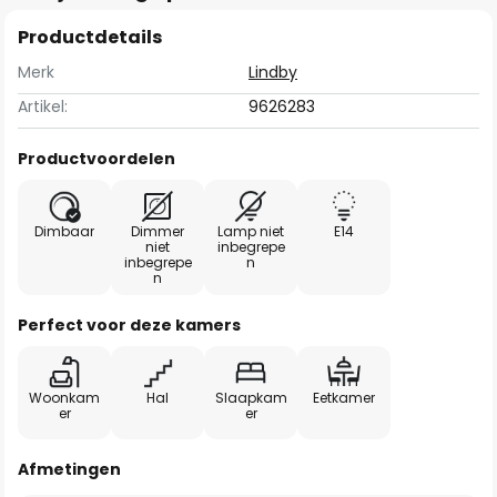
Productdetails
Merk
Lindby
Artikel:
9626283
Productvoordelen
Dimbaar
Dimmer
Lamp niet
E14
niet
inbegrepe
inbegrepe
n
n
Perfect voor deze kamers
Woonkam
Hal
Slaapkam
Eetkamer
er
er
Afmetingen