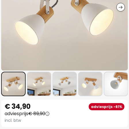
Ga
€ 34,90
adviesprijs -61%
naar
adviesprijs
€ 89,90
het
incl. btw
begin