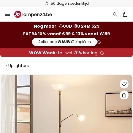
50 dagen bedenktijd
Ga
naar
de
ken
Nog maar
00D 19U 24M 52S
inhoud
EXTRA 10% vanaf €99 & 13% vanaf €159
Actiecode:
WAUW
Kopiëren
WOW Week:
tot wel 70% korting
Uplighters
Ga
naar
het
einde
van
de
afbeeldingen-
gallerij