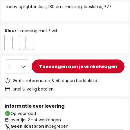
van
Lindby uplighter Jost, 180 cm, messing, leeslamp, E27
de
afbeeldingen-
gallerij
Kleur:
messing mat / wit
Toevoegen aan je winkelwagen
1
Gratis retourneren & 50 dagen bedenktijd
Snel & veilig betalen
Informatie over levering
Op voorraad
Levertijd: 2 - 4 werkdagen
Geen lichtbron
inbegrepen