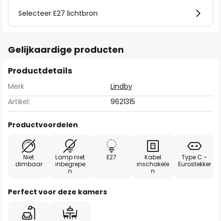
Selecteer E27 lichtbron
Gelijkaardige producten
Productdetails
Merk
Lindby
Artikel:
9621315
Productvoordelen
Niet
Lamp niet
E27
Kabel
Type C -
dimbaar
inbegrepe
inschakele
Eurostekker
n
n
Perfect voor deze kamers