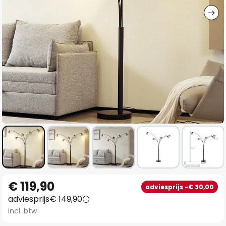
Ga
€ 119,90
adviesprijs -€ 30,00
naar
adviesprijs
€ 149,90
het
incl. btw
begin