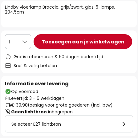
van
Lindby vloerlamp Braccio, grijs/zwart, glas, 5-lamps,
de
204,5cm
afbeeldingen-
gallerij
Toevoegen aan je winkelwagen
1
Gratis retourneren & 50 dagen bedenktijd
Snel & veilig betalen
Informatie over levering
Op voorraad
Levertijd: 3 - 6 werkdagen
€ 39,90
toeslag voor grote goederen (incl. btw)
Geen lichtbron
inbegrepen
Selecteer E27 lichtbron