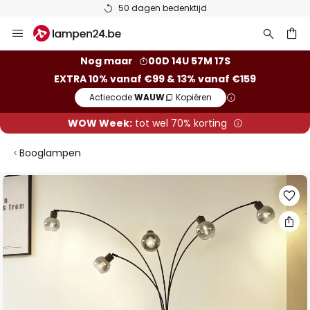
50 dagen bedenktijd
Ga
naar
de
ken
Nog maar
00D 14U 57M 16S
inhoud
EXTRA 10% vanaf €99 & 13% vanaf €159
Actiecode:
WAUW
Kopiëren
WOW Week:
tot wel 70% korting
Booglampen
Ga
naar
het
einde
van
de
afbeeldingen-
gallerij