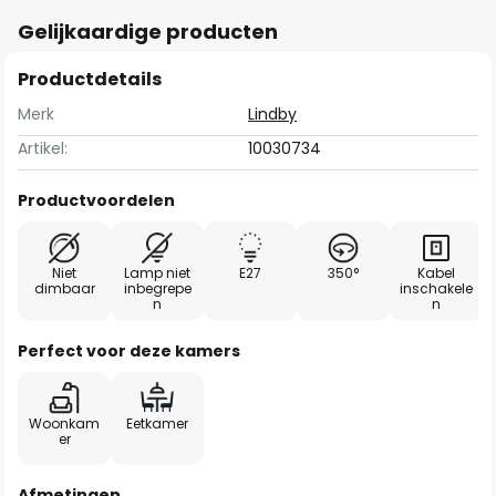
Gelijkaardige producten
Productdetails
Merk
Lindby
Artikel:
10030734
Productvoordelen
Niet
Lamp niet
E27
350°
Kabel
dimbaar
inbegrepe
inschakele
n
n
Perfect voor deze kamers
Woonkam
Eetkamer
er
Afmetingen