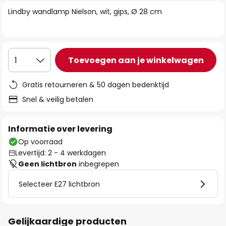
van
Lindby wandlamp Nielson, wit, gips, Ø 28 cm
de
afbeeldingen-
gallerij
Toevoegen aan je winkelwagen
1
Gratis retourneren & 50 dagen bedenktijd
Snel & veilig betalen
Informatie over levering
Op voorraad
Levertijd: 2 - 4 werkdagen
Geen lichtbron
inbegrepen
Selecteer E27 lichtbron
Gelijkaardige producten