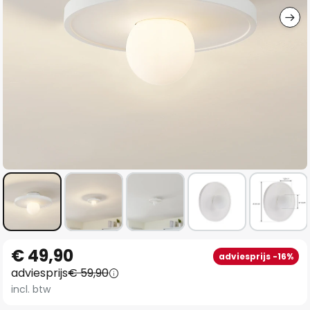
Ga
€ 49,90
adviesprijs -16%
naar
adviesprijs
€ 59,90
het
incl. btw
begin