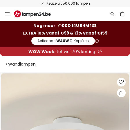
Keuze uit 50.000 lampen
Ga
naar
de
ken
Nog maar
00D 14U 54M 13S
inhoud
EXTRA 10% vanaf €99 & 13% vanaf €159
Actiecode:
WAUW
Kopiëren
WOW Week:
tot wel 70% korting
Wandlampen
Ga
naar
het
einde
van
de
afbeeldingen-
gallerij