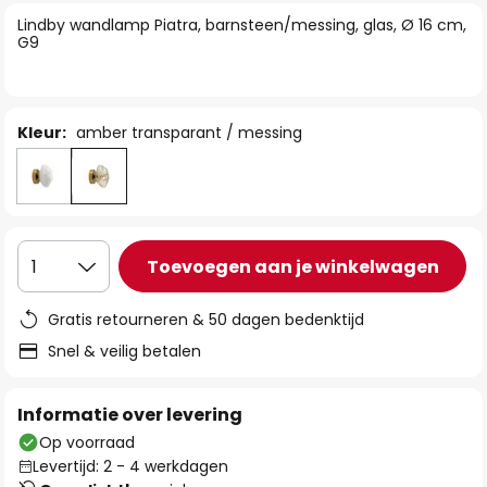
van
Lindby wandlamp Piatra, barnsteen/messing, glas, Ø 16 cm,
de
G9
afbeeldingen-
gallerij
Kleur:
amber transparant / messing
Toevoegen aan je winkelwagen
1
Gratis retourneren & 50 dagen bedenktijd
Snel & veilig betalen
Informatie over levering
Op voorraad
Levertijd: 2 - 4 werkdagen