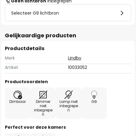
Geen lichtbron
inbegrepen
Selecteer G9 lichtbron
Gelijkaardige producten
Productdetails
Merk
Lindby
Artikel:
10033052
Productvoordelen
Dimbaar
Dimmer
Lamp niet
G9
niet
inbegrepe
inbegrepe
n
n
Perfect voor deze kamers