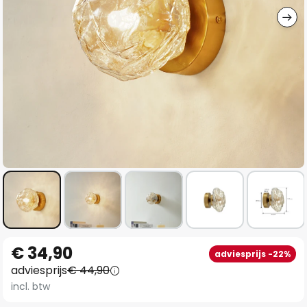
Ga
€ 34,90
adviesprijs -22%
naar
adviesprijs
€ 44,90
het
incl. btw
begin