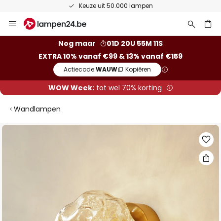
Keuze uit 50.000 lampen
Ga
naar
de
ken
Nog maar
01D 20U 55M 11S
inhoud
EXTRA 10% vanaf €99 & 13% vanaf €159
Actiecode:
WAUW
Kopiëren
WOW Week:
tot wel 70% korting
Wandlampen
Ga
naar
het
einde
van
de
afbeeldingen-
gallerij