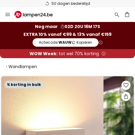
50 dagen bedenktijd
Ga
naar
de
ken
Nog maar
02D 20U 16M 17S
inhoud
EXTRA 10% vanaf €99 & 13% vanaf €159
Actiecode:
WAUW
Kopiëren
WOW Week:
tot wel 70% korting
Wandlampen
Ga
% korting in bulk
naar
het
einde
van
de
afbeeldingen-
gallerij