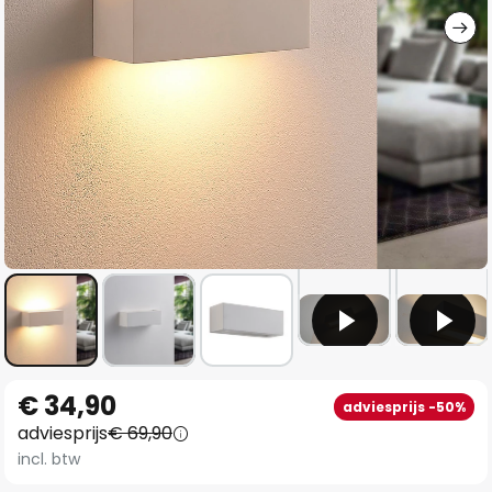
Ga
€ 34,90
adviesprijs -50%
naar
adviesprijs
€ 69,90
het
incl. btw
begin