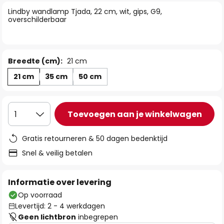
van
Lindby wandlamp Tjada, 22 cm, wit, gips, G9,
de
overschilderbaar
afbeeldingen-
gallerij
Breedte (cm):
21 cm
21 cm
35 cm
50 cm
Toevoegen aan je winkelwagen
1
Gratis retourneren & 50 dagen bedenktijd
Snel & veilig betalen
Informatie over levering
Op voorraad
Levertijd: 2 - 4 werkdagen
Geen lichtbron
inbegrepen