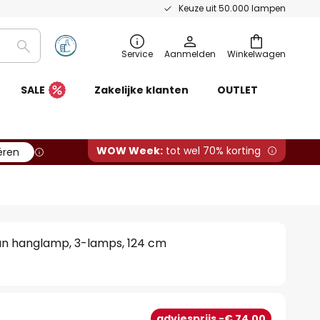
Keuze uit 50.000 lampen
Zoeken
Service
Aanmelden
Winkelwagen
SALE
Zakelijke klanten
OUTLET
WOW Week:
tot wel 70% korting
ëren
an hanglamp, 3-lamps, 124 cm
adviesprijs -€ 74,00