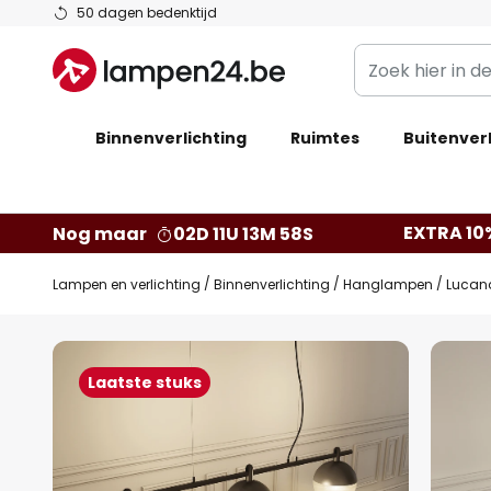
Ga
50 dagen bedenktijd
naar
Zoek
de
hier
inhoud
in
Binnenverlichting
Ruimtes
de
Buitenverl
webwinkel
EXTRA 10
Nog maar
02D 11U 13M 57S
Lampen en verlichting
Binnenverlichting
Hanglampen
Lucan
Ga
naar
Laatste stuks
het
einde
van
de