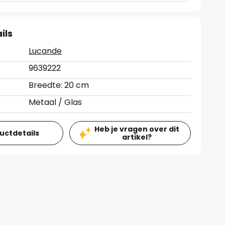
ils
Lucande
9639222
Breedte: 20 cm
Metaal / Glas
Heb je vragen over dit
ductdetails
artikel?