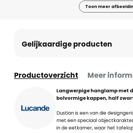
Toon meer afbeeldi
Ga
naar
het
begin
Gelijkaardige producten
van
de
afbeeldingen-
gallerij
Productoverzicht
Meer inform
Langwerpige hanglamp met dr
bolvormige kappen, half zwart
Dustian is een van die designger
met een speciaal objectkarakte
in de eetkamer, waar het tafelop