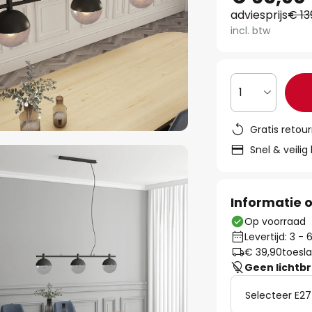
adviesprijs
€ 13
incl. btw
1
Gratis retou
Snel & veilig
Informatie o
Op voorraad
Levertijd: 3 -
€ 39,90
toesla
Geen lichtb
Selecteer E27