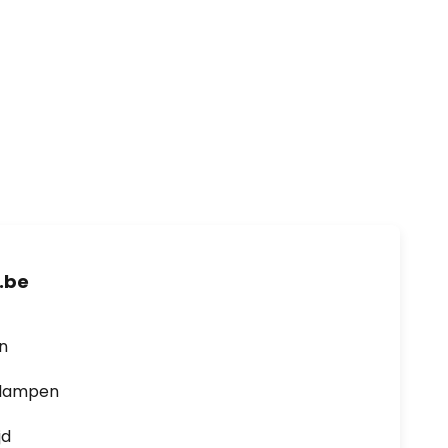
.be
en
0 lampen
jd