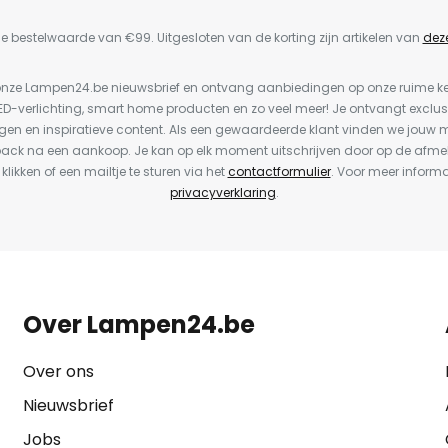
e bestelwaarde van €99. Uitgesloten van de korting zijn artikelen van
dez
or onze Lampen24.be nieuwsbrief en ontvang aanbiedingen op onze ruime 
LED-verlichting, smart home producten en zo veel meer! Je ontvangt exclus
en en inspiratieve content. Als een gewaardeerde klant vinden we jouw m
back na een aankoop. Je kan op elk moment uitschrijven door op de afme
 klikken of een mailtje te sturen via het
contactformulier
. Voor meer informa
privacyverklaring
.
Over Lampen24.be
Over ons
Nieuwsbrief
Jobs