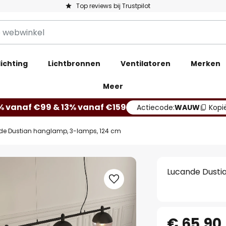
Top reviews bij Trustpilot
ichting
Lichtbronnen
Ventilatoren
Merken
Meer
% vanaf €99 & 13% vanaf €159
Actiecode:
WAUW
Kopi
de Dustian hanglamp, 3-lamps, 124 cm
Lucande Dusti
€ 65,90