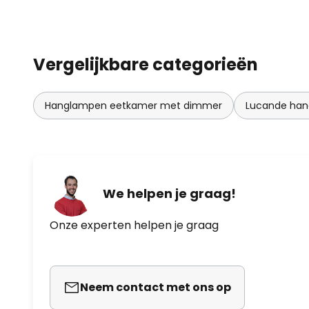
is, kunnen ook bollenlampen tot
worden, wat natuurlijk goed te zi
met hun grootte. Als alternatief
hoofdspiegellampen aanbevolen a
Vergelijkbare categorieën
indirect in de ruimte moet schijn
minimum moet worden beperkt.
Hanglampen eetkamer met dimmer
Lucande ha
kunnen worden gebruikt om vers
recht te laten komen.
We helpen je graag!
Onze experten helpen je graag
Neem contact met ons op