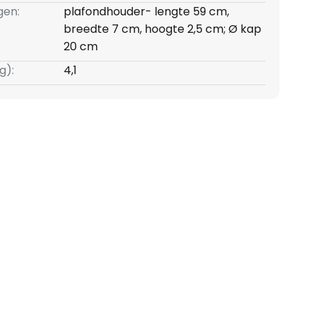
gen:
plafondhouder- lengte 59 cm,
breedte 7 cm, hoogte 2,5 cm; Ø kap
20 cm
g):
4,1