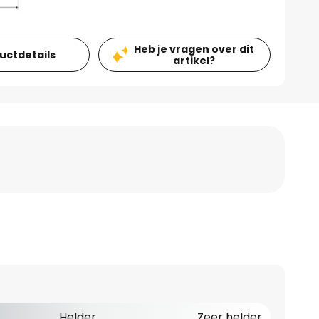
Heb je vragen over dit
ductdetails
artikel?
Helder
Zeer helder