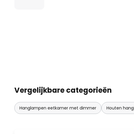
symbiose van esthetiek en functio
bijzonder tintje geeft.
Vergelijkbare categorieën
Hanglampen eetkamer met dimmer
Houten han