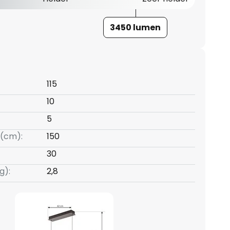
3450 lumen
115
10
5
(cm):
150
30
g):
2,8