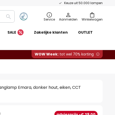
Keuze uit 50.000 lampen
Zoeken
Service
Aanmelden
Winkelwagen
SALE
Zakelijke klanten
OUTLET
WOW Week:
tot wel 70% korting
anglamp Emara, donker hout, eiken, CCT
0
adviesprijs -€ 29,00