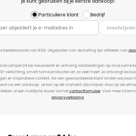
je kunt gebruiken bij je eerste aankoop!
Particuliere klant
Bedrijf
Inschrijven
e bestelwaarde van €99. Uitgesloten van de korting zijn artikelen van
dez
or onze Lampen24.be nieuwsbrief en ontvang aanbiedingen op onze ruime 
LED-verlichting, smart home producten en zo veel meer! Je ontvangt exclus
en en inspiratieve content. Als een gewaardeerde klant vinden we jouw m
back na een aankoop. Je kan op elk moment uitschrijven door op de afme
 klikken of een mailtje te sturen via het
contactformulier
. Voor meer informa
privacyverklaring
.