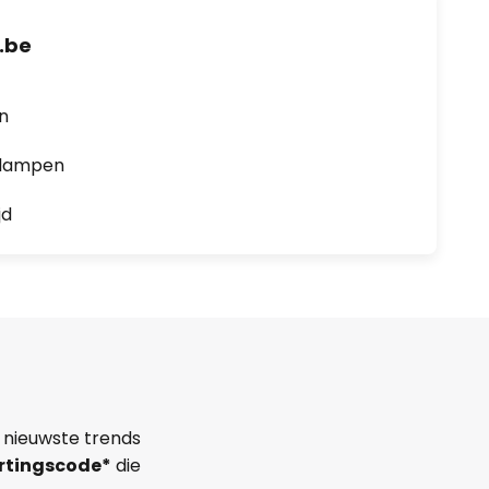
.be
en
0 lampen
jd
 nieuwste trends
rtingscode*
die