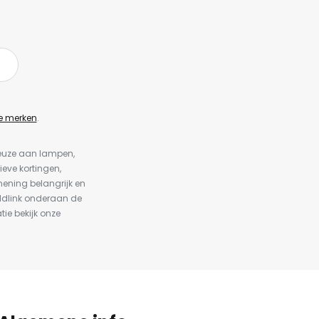
e merken
.
keuze aan lampen,
ieve kortingen,
ening belangrijk en
ldlink onderaan de
tie bekijk onze