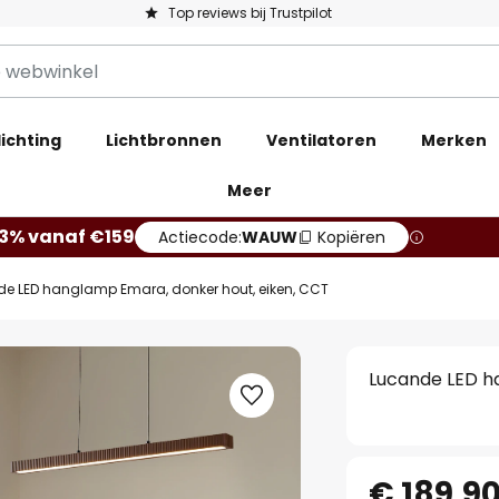
Top reviews bij Trustpilot
ichting
Lichtbronnen
Ventilatoren
Merken
Meer
13% vanaf €159
Actiecode:
WAUW
Kopiëren
e LED hanglamp Emara, donker hout, eiken, CCT
Lucande LED h
€ 189,9