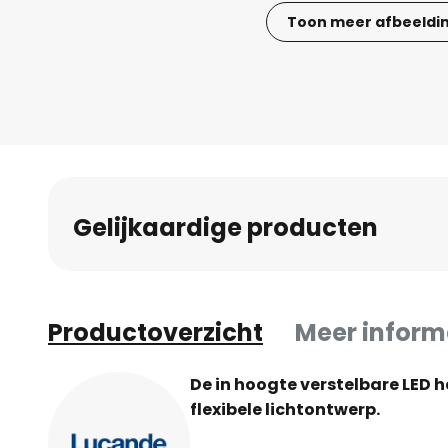
Toon meer afbeeldi
Ga
naar
het
begin
van
de
afbeeldingen-
Gelijkaardige producten
gallerij
Productoverzicht
Meer inform
De in hoogte verstelbare LED
flexibele lichtontwerp.