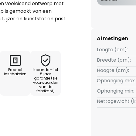
n veeleisend ontwerp met
amp is gemaakt van een
 ijzer en kunststof en past
 De donkere houtlook in
oze elegantie, terwijl de
Afmetingen
orgt voor een gelijkmatige en
lichttemperatuur die varieert
Lengte (cm):
n daglicht, biedt de CCT-
Breedte (cm):
ng van de lichtstemming. Deze
Hoogte (cm):
Product
Lucande – tot
den aangepast met een knop op
inschakelen
5 jaar
garantie (zie
Ophanging max 
voorwaarden
van de
Ophanging min:
fabrikant)
verstelling van Emara, die een
Nettogewicht (k
illende kamerhoogtes mogelijk
er kan de lichtintensiteit
 waardoor een perfecte balans
dt gecreëerd. Ontworpen door
e lamp voor een geslaagde