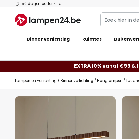
Ga
50 dagen bedenktijd
naar
Zoek
de
hier
inhoud
in
Binnenverlichting
Ruimtes
de
Buitenverl
webwinkel
EXTRA 10% vanaf €99 & 
Lampen en verlichting
Binnenverlichting
Hanglampen
Lucand
Ga
naar
het
einde
van
de