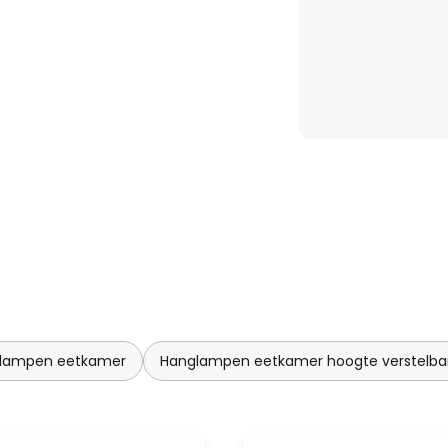
naliteit, die elke ruimte een
glampen eetkamer
Hanglampen eetkamer hoogte verstelba