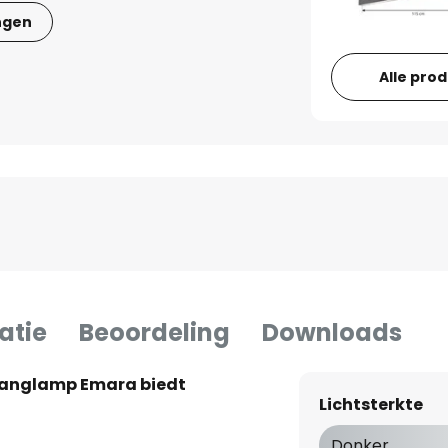
ngen
Alle pro
atie
Beoordeling
Downloads
 hanglamp Emara biedt
Lichtsterkte
Donker