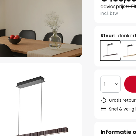
adviesprijs
€ 21
incl. btw
Kleur:
donkerb
1
Gratis retou
Snel & veilig
Informatie o