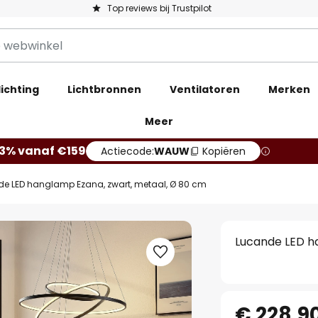
Top reviews bij Trustpilot
ichting
Lichtbronnen
Ventilatoren
Merken
Meer
13% vanaf €159
Actiecode:
WAUW
Kopiëren
e LED hanglamp Ezana, zwart, metaal, Ø 80 cm
Lucande LED h
€ 228,9