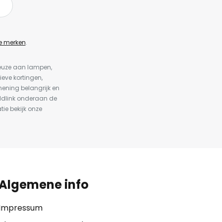
e merken
.
keuze aan lampen,
ieve kortingen,
ening belangrijk en
ldlink onderaan de
tie bekijk onze
Algemene info
Impressum