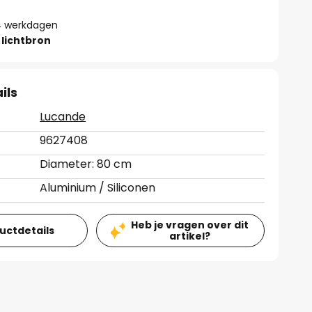
- 4 werkdagen
lichtbron
ils
Lucande
9627408
Diameter: 80 cm
Aluminium / Siliconen
Heb je vragen over dit
ductdetails
artikel?