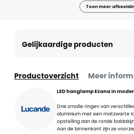
Toon meer afbeeldi
Ga
naar
het
begin
Gelijkaardige producten
van
de
afbeeldingen-
gallerij
Productoverzicht
Meer inform
LED hanglamp Ezana in moder
Drie smalle ringen van verschil
aluminium met een matzwarte la
opstelling aan de ronde baldaki
Aan de binnenkant zijn ze voorzie