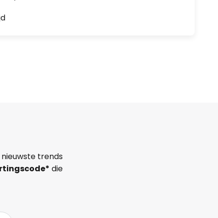
jd
 nieuwste trends
rtingscode*
die