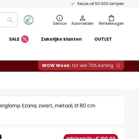
Keuze uit 50.000 lampen
Zoeken
Service
Aanmelden
Winkelwagen
SALE
Zakelijke klanten
OUTLET
WOW Week:
tot wel 70% korting
anglamp Ezana, zwart, metaal, Ø 80 cm
0
adviesprijs -€ 100,00