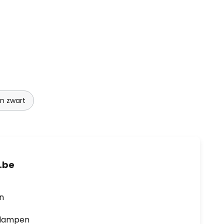
n zwart
.be
en
0 lampen