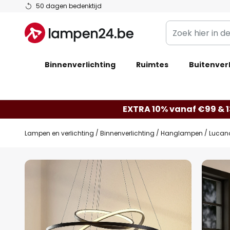
Ga
50 dagen bedenktijd
naar
Zoek
de
hier
inhoud
in
Binnenverlichting
Ruimtes
de
Buitenverl
webwinkel
EXTRA 10% vanaf €99 & 
Lampen en verlichting
Binnenverlichting
Hanglampen
Lucand
Ga
naar
het
einde
van
de