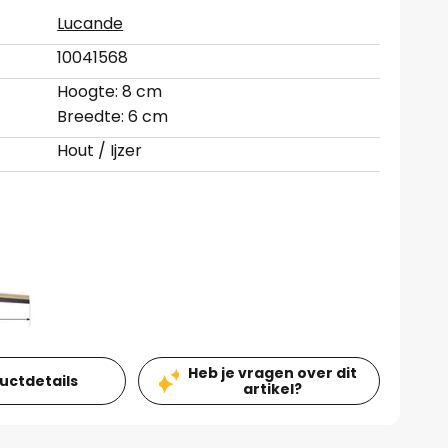
Lucande
10041568
Hoogte: 8 cm
Breedte: 6 cm
Hout / Ijzer
Heb je vragen over dit
ductdetails
artikel?