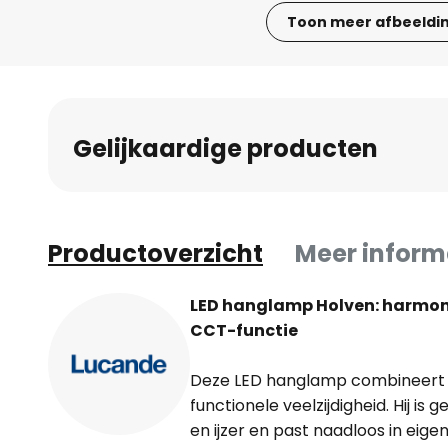
Toon meer afbeeldi
Ga
naar
het
begin
Gelijkaardige producten
van
de
afbeeldingen-
gallerij
Productoverzicht
Meer inform
LED hanglamp Holven: harmon
CCT-functie
Deze LED hanglamp combineert
functionele veelzijdigheid. Hij i
en ijzer en past naadloos in eig