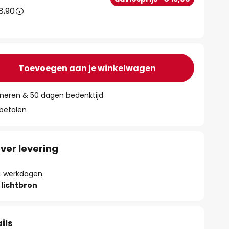
8,90
Toevoegen aan je winkelwagen
rneren & 50 dagen bedenktijd
 betalen
ver levering
- 4 werkdagen
lichtbron
ils