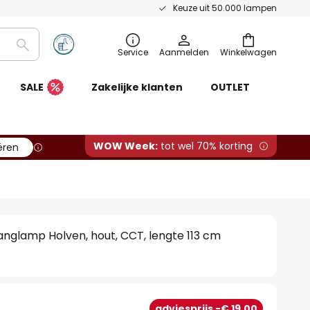
Keuze uit 50.000 lampen
Zoeken
Service
Aanmelden
Winkelwagen
SALE
Zakelijke klanten
OUTLET
WOW Week:
tot wel 70% korting
ëren
nglamp Holven, hout, CCT, lengte 113 cm
adviesprijs -€ 19,00