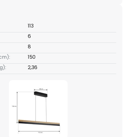
113
6
8
cm):
150
g):
2,36