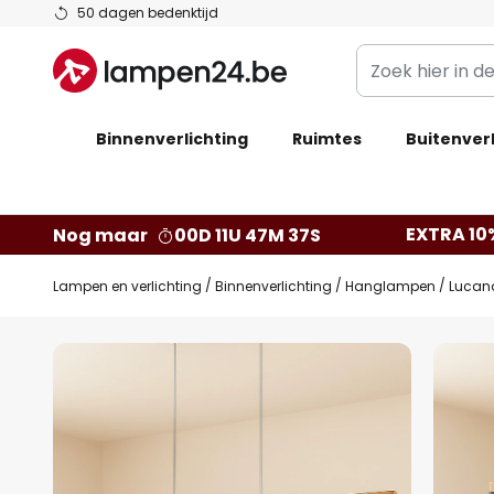
Ga
50 dagen bedenktijd
naar
Zoek
de
hier
inhoud
in
Binnenverlichting
Ruimtes
de
Buitenverl
webwinkel
EXTRA 10
Nog maar
00D 11U 47M 36S
Lampen en verlichting
Binnenverlichting
Hanglampen
Lucand
Ga
naar
het
einde
van
de