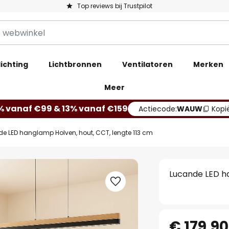
Top reviews bij Trustpilot
ichting
Lichtbronnen
Ventilatoren
Merken
Meer
% vanaf €99 & 13% vanaf €159
Actiecode:
WAUW
Kopi
e LED hanglamp Holven, hout, CCT, lengte 113 cm
Lucande LED ha
€ 179,90