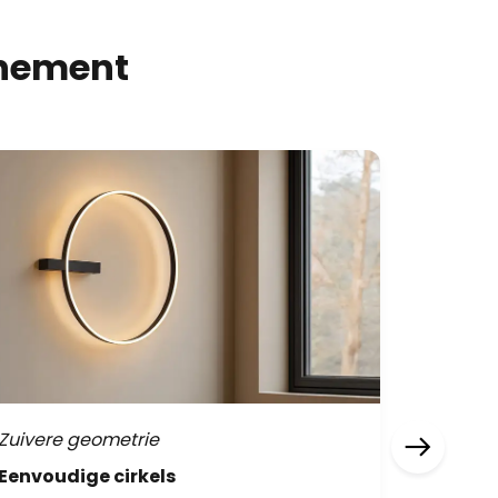
inement
Zuivere geometrie
Bruin & 
Eenvoudige cirkels
Donkere