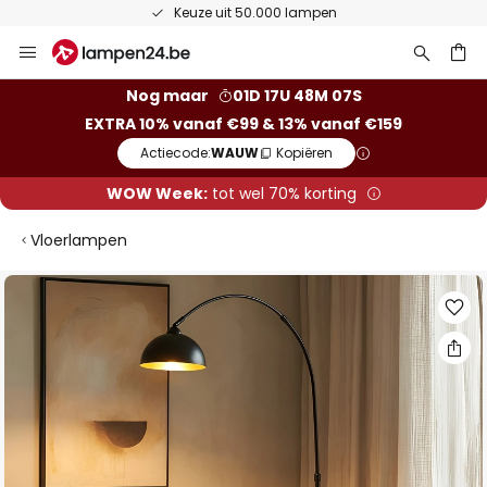
50 dagen bedenktijd
Ga
naar
de
ken
Nog maar
01D 17U 48M 06S
inhoud
EXTRA 10% vanaf €99 & 13% vanaf €159
Actiecode:
WAUW
Kopiëren
WOW Week:
tot wel 70% korting
Vloerlampen
Ga
naar
het
einde
van
de
afbeeldingen-
gallerij