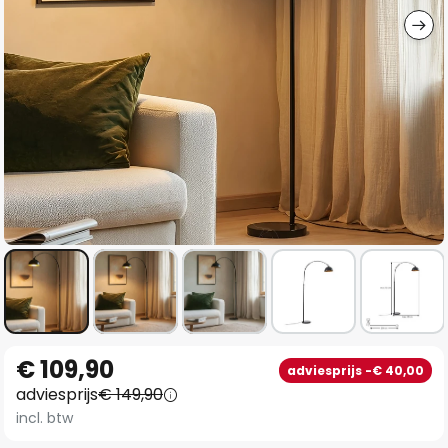
Ga
€ 109,90
adviesprijs -€ 40,00
naar
adviesprijs
€ 149,90
het
incl. btw
begin