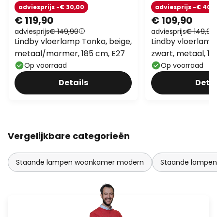
adviesprijs -€ 30,00
adviesprijs -€ 40,
€ 119,90
€ 109,90
adviesprijs
€ 149,90
adviesprijs
€ 149,90
Lindby vloerlamp Tonka, beige,
Lindby vloerlamp
metaal/marmer, 185 cm, E27
zwart, metaal, 18
Op voorraad
Op voorraad
Details
Detai
Vergelijkbare categorieën
Staande lampen woonkamer modern
Staande lampen