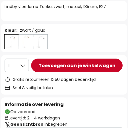
van
Lindby vloerlamp Tonka, zwart, metaal, 185 cm, E27
de
afbeeldingen-
gallerij
Kleur:
zwart / goud
Toevoegen aan je winkelwagen
1
Gratis retourneren & 50 dagen bedenktijd
Snel & veilig betalen
Informatie over levering
Op voorraad
Levertijd: 2 - 4 werkdagen
Geen lichtbron
inbegrepen