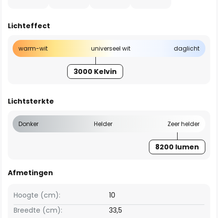
Lichteffect
warm-wit
universeel wit
daglicht
3000 Kelvin
Lichtsterkte
Donker
Helder
Zeer helder
8200 lumen
Afmetingen
Hoogte (cm):
10
Breedte (cm):
33,5