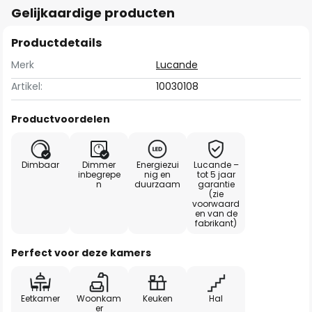
Gelijkaardige producten
Productdetails
Merk
Lucande
Artikel:
10030108
Productvoordelen
Dimbaar
Dimmer
Energiezui
Lucande –
inbegrepe
nig en
tot 5 jaar
n
duurzaam
garantie
(zie
voorwaard
en van de
fabrikant)
Perfect voor deze kamers
Eetkamer
Woonkam
Keuken
Hal
er