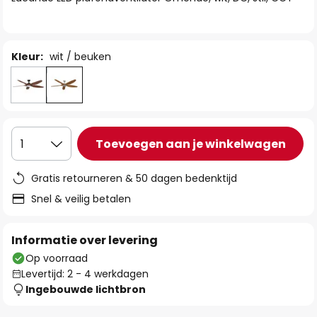
de
afbeeldingen-
gallerij
Kleur:
wit / beuken
Toevoegen aan je winkelwagen
1
Gratis retourneren & 50 dagen bedenktijd
Snel & veilig betalen
Informatie over levering
Op voorraad
Levertijd: 2 - 4 werkdagen
Ingebouwde lichtbron