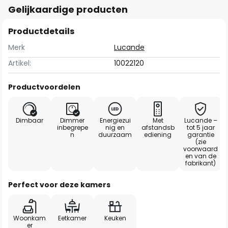
Gelijkaardige producten
Productdetails
Merk
Lucande
Artikel:
10022120
Productvoordelen
Dimbaar
Dimmer
Energiezui
Met
Lucande –
inbegrepe
nig en
afstandsb
tot 5 jaar
n
duurzaam
ediening
garantie
(zie
voorwaard
en van de
fabrikant)
Perfect voor deze kamers
Woonkam
Eetkamer
Keuken
er