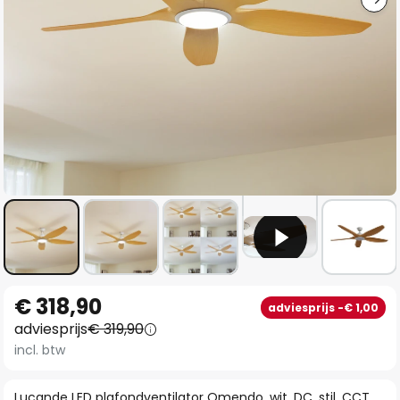
Ga
€ 318,90
adviesprijs -€ 1,00
naar
adviesprijs
€ 319,90
het
incl. btw
begin
van
Lucande LED plafondventilator Omendo, wit, DC, stil, CCT