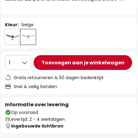
de
afbeeldingen-
gallerij
Kleur:
beige
Toevoegen aan je winkelwagen
1
Gratis retourneren & 50 dagen bedenktijd
Snel & veilig betalen
Informatie over levering
Op voorraad
Levertijd: 2 - 4 werkdagen
Ingebouwde lichtbron