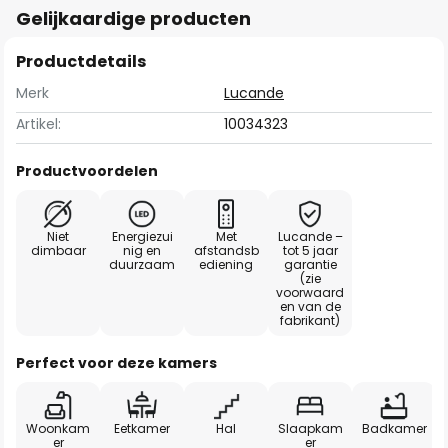
Gelijkaardige producten
Productdetails
Merk
Lucande
Artikel:
10034323
Productvoordelen
Niet
Energiezui
Met
Lucande –
dimbaar
nig en
afstandsb
tot 5 jaar
duurzaam
ediening
garantie
(zie
voorwaard
en van de
fabrikant)
Perfect voor deze kamers
Woonkam
Eetkamer
Hal
Slaapkam
Badkamer
er
er