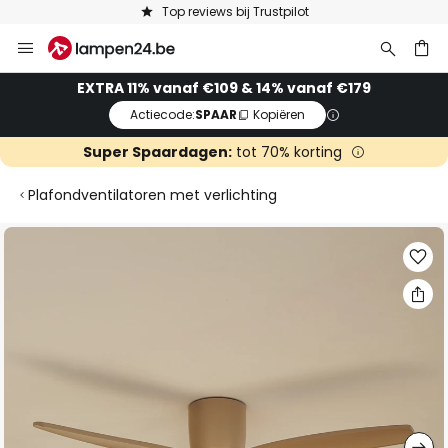
Top reviews bij Trustpilot
Ga
naar
de
ken
EXTRA 11% vanaf €109 & 14% vanaf €179
inhoud
Actiecode:
SPAAR
Kopiëren
Super Spaardagen:
tot 70% korting
Plafondventilatoren met verlichting
Ga
naar
het
einde
van
de
afbeeldingen-
gallerij